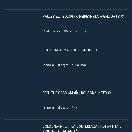
VALLES ⛰️ | BOLOGNA-HEIDENHEIM: HIGHLIGHTS ⚽️
2 settimanefa
#Valles
#Bologna
BOLOGNA-ROMA U18 | HIGHLIGHTS
2 mesifa
#Bologna
#Della Rocca
FEEL THE STADIUM 🏟️ | BOLOGNA-INTER ⚽️
2 mesifa
#Bologna
#Inter
BOLOGNA-INTER | LA CONFERENZA PRE-PARTITA DI
VINCENZO ITALIANO 🎙️