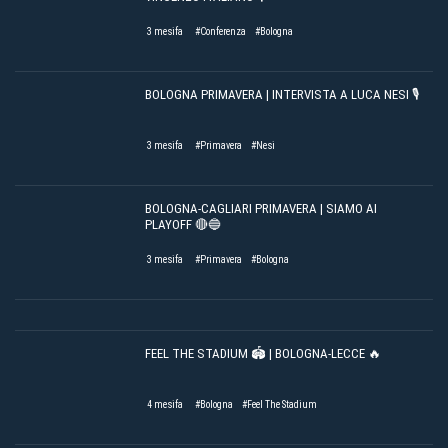
3 mesifa
#Conferenza
#Bologna
BOLOGNA PRIMAVERA | INTERVISTA A LUCA NESI 🎙️
3 mesifa
#Primavera
#Nesi
BOLOGNA-CAGLIARI PRIMAVERA | SIAMO AI
PLAYOFF 🔴🔵
3 mesifa
#Primavera
#Bologna
FEEL THE STADIUM 🏟️ | BOLOGNA-LECCE 🔥
4 mesifa
#Bologna
#Feel The Stadium