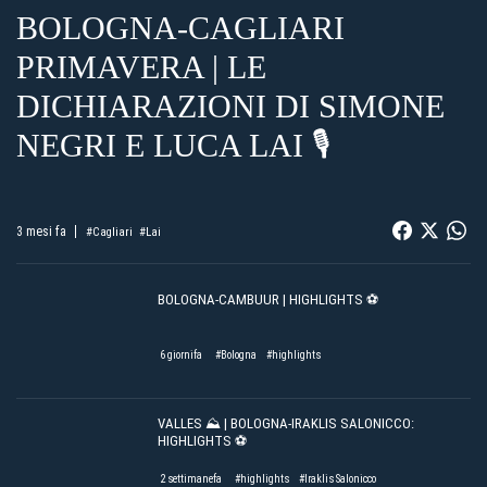
BOLOGNA-CAGLIARI
PRIMAVERA | LE
DICHIARAZIONI DI SIMONE
NEGRI E LUCA LAI 🎙️
3 mesi fa
#Cagliari
#Lai
BOLOGNA-CAMBUUR | HIGHLIGHTS ⚽️
6 giornifa
#Bologna
#highlights
VALLES ⛰️ | BOLOGNA-IRAKLIS SALONICCO:
HIGHLIGHTS ⚽️
2 settimanefa
#highlights
#Iraklis Salonicco