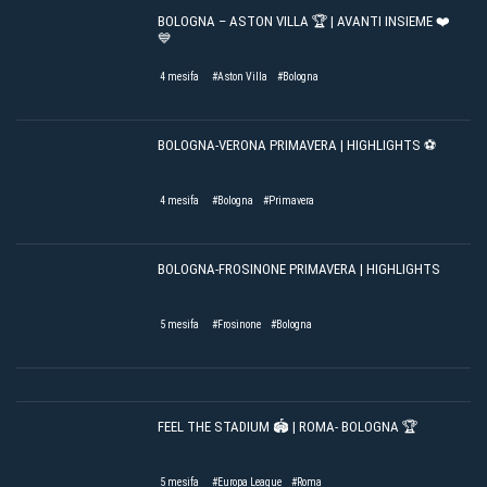
BOLOGNA – ASTON VILLA 🏆 | AVANTI INSIEME ❤️
💙
4 mesifa
#Aston Villa
#Bologna
BOLOGNA-VERONA PRIMAVERA | HIGHLIGHTS ⚽️
4 mesifa
#Bologna
#Primavera
BOLOGNA-FROSINONE PRIMAVERA | HIGHLIGHTS
5 mesifa
#Frosinone
#Bologna
FEEL THE STADIUM 🏟️ | ROMA- BOLOGNA 🏆
5 mesifa
#Europa League
#Roma