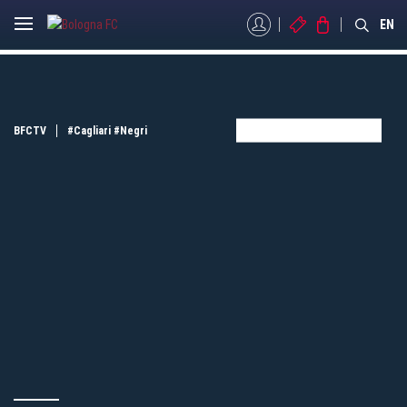
MYBFC
BIGLIETTI
STORE
EN
BFCTV
#Cagliari
#Negri