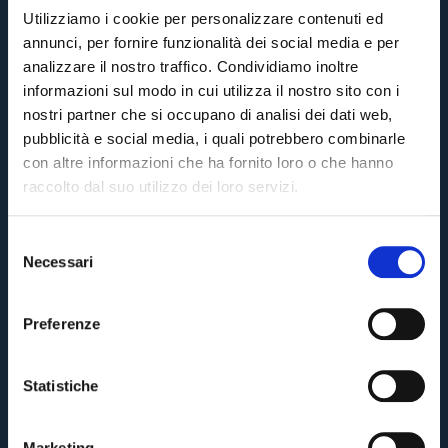
Utilizziamo i cookie per personalizzare contenuti ed
5 mesifa
#Brann
#Feel The Stadium
annunci, per fornire funzionalità dei social media e per
analizzare il nostro traffico. Condividiamo inoltre
informazioni sul modo in cui utilizza il nostro sito con i
FEEL THE STADIUM 🏟️ | BOLOGNA-UDINESE 🌙
nostri partner che si occupano di analisi dei dati web,
pubblicità e social media, i quali potrebbero combinarle
5 mesifa
#Bologna
#Feel The Stadium
con altre informazioni che ha fornito loro o che hanno
raccolto dal suo utilizzo dei loro servizi.
FEEL THE STADIUM 🇳🇴 | BRANN-BOLOGNA ⚽️
S
Necessari
e
6 mesifa
#Brann
#Bologna
Pre-vendita solo per
abbonati
possessori
«We are one»
l
card
cittadini bolognesi
. Le vendite regolari inizieranno il
.
e
Preferenze
FEEL THE STADIUM 🏟️ | MACCABI TEL AVIV –
z
BOLOGNA ⚽️
CONTINUA
i
6 mesifa
#Maccabi Tel Aviv
#Bologna
o
Statistiche
n
TORNA
e
Marketing