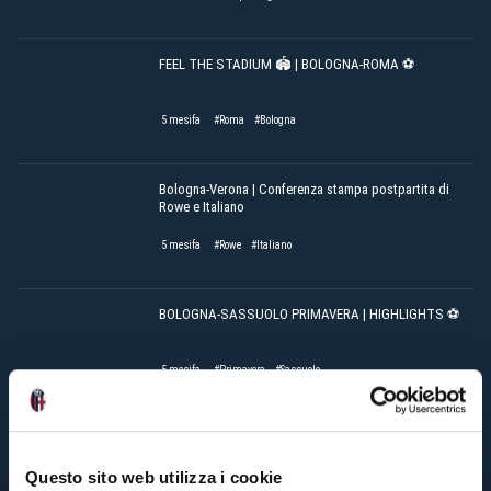
FEEL THE STADIUM 🏟️ | BOLOGNA-ROMA ⚽️
5 mesifa
#Roma
#Bologna
Bologna-Verona | Conferenza stampa postpartita di
Rowe e Italiano
5 mesifa
#Rowe
#Italiano
BOLOGNA-SASSUOLO PRIMAVERA | HIGHLIGHTS ⚽️
5 mesifa
#Primavera
#Sassuolo
FEEL THE STADIUM 🏟️ | BOLOGNA-BRANN ⚽️
Questo sito web utilizza i cookie