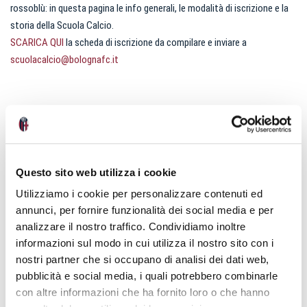
rossoblù: in questa pagina le info generali, le modalità di iscrizione e la
storia della Scuola Calcio.
SCARICA QUI
la scheda di iscrizione da compilare e inviare a
scuolacalcio@bolognafc.it
Questo sito web utilizza i cookie
CALENDARIO DI INIZIO ATTIVITA' STAGIONE
Utilizziamo i cookie per personalizzare contenuti ed
SPORTIVA 2026-2027
annunci, per fornire funzionalità dei social media e per
analizzare il nostro traffico. Condividiamo inoltre
INIZIO ATTIVITA’ stagione sportiva 2026/2027:
informazioni sul modo in cui utilizza il nostro sito con i
PULCINI “Secondo Anno” nati nel 2016
DOCUMENTAZIONE RICHIESTA
nostri partner che si occupano di analisi dei dati web,
MARTEDÍ 01/09/2026 ORE 17:30 CENTRO TECNICO
pubblicità e social media, i quali potrebbero combinarle
“NICCOLO’ GALLI” – VIA CASTELDEBOLE,10 BOLOGNA
la
SCHEDA DI ISCRIZIONE
debitamente compilata e firmata da
con altre informazioni che ha fornito loro o che hanno
Attività settimanale nei giorni:
inviare all’indirizzo email
scuolacalcio@bolognafc.it
CONSEGNA DOCUMENTAZIONE e KIT