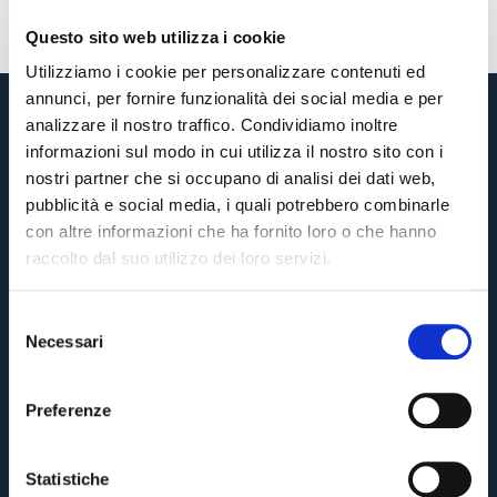
Questo sito web utilizza i cookie
Utilizziamo i cookie per personalizzare contenuti ed
annunci, per fornire funzionalità dei social media e per
analizzare il nostro traffico. Condividiamo inoltre
informazioni sul modo in cui utilizza il nostro sito con i
nostri partner che si occupano di analisi dei dati web,
pubblicità e social media, i quali potrebbero combinarle
con altre informazioni che ha fornito loro o che hanno
raccolto dal suo utilizzo dei loro servizi.
S
Necessari
e
Pre-vendita solo per
abbonati
possessori
«We are one»
l
card
cittadini bolognesi
. Le vendite regolari inizieranno il
.
e
Preferenze
z
CONTINUA
i
o
Statistiche