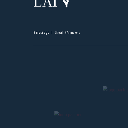
LAI 🎙️
3 mesi ago
#Negri
#Primavera