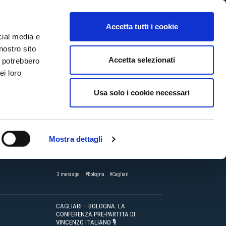
MYBFC
BIGLIETTI
STORE
EN
Accetta tutti i cookie
cial media e
nostro sito
Accetta selezionati
i potrebbero
ei loro
CTV
#Cagliari
BOLOGNA-CAGLIARI PRIMAVERA | LE
Usa solo i cookie necessari
DICHIARAZIONI DI SIMONE NEGRI E
LUCA LAI 🎙️
3 mesi ago
#Cagliari
#Lai
Mostra dettagli
BOLOGNA-CAGLIARI PRIMAVERA |
SIAMO AI PLAYOFF 🔴🔵
3 mesi ago
#Bologna
#Cagliari
CAGLIARI – BOLOGNA: LA
CONFERENZA PRE-PARTITA DI
VINCENZO ITALIANO 🎙️