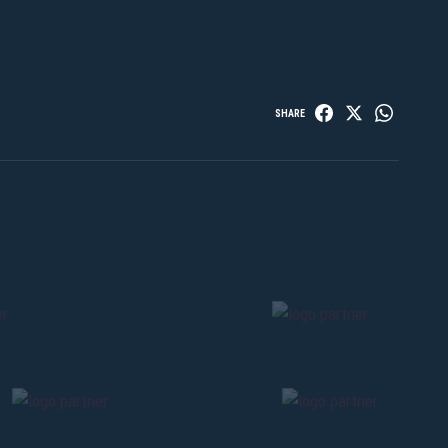
SHARE
Pre-vendita solo per
abbona
«We are one»
card
cittadini 
vendite regolari inizier
CONTINU
TORNA