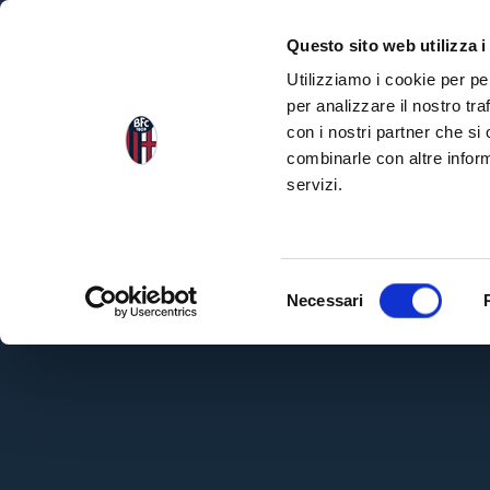
NEWS
SQU
Questo sito web utilizza i
Utilizziamo i cookie per pe
per analizzare il nostro tra
con i nostri partner che si
combinarle con altre inform
servizi.
S
Necessari
e
l
e
z
i
o
n