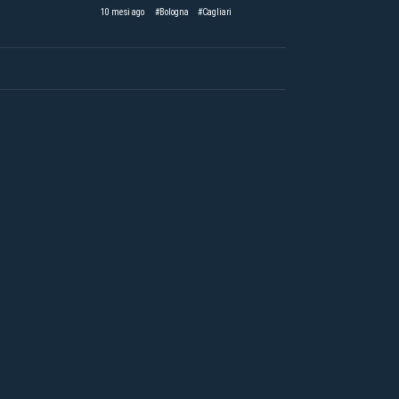
10 mesi ago
#Bologna
#Cagliari