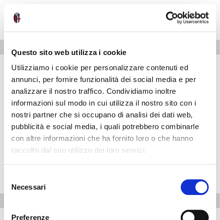
MATCH CENTER
INFO
Questo sito web utilizza i cookie
Serie A
Utilizziamo i cookie per personalizzare contenuti ed
annunci, per fornire funzionalità dei social media e per
BOLOGNA
analizzare il nostro traffico. Condividiamo inoltre
ATALANTA
informazioni sul modo in cui utilizza il nostro sito con i
DOM 24 GENNAIO -
nostri partner che si occupano di analisi dei dati web,
15:00
pubblicità e social media, i quali potrebbero combinarle
Stadio Renato Dall'Ara
con altre informazioni che ha fornito loro o che hanno
raccolto dal suo utilizzo dei loro servizi.
AVVISAMI
Inserisci il tuo indirizzo email e ti faremo sapere quando i
MATCH CENTER
INFO
S
biglietti per la partita saranno in vendita.
Necessari
e
Pre-vendita solo per
abbonati
possessori
«We are one»
l
card
cittadini bolognesi
. Le vendite regolari inizieranno il
.
e
Preferenze
Cliccando su Invia accetti i nostri
Termini e condizioni