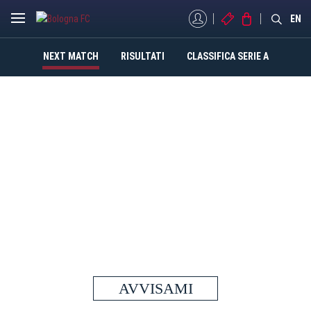
MYBFC
BIGLIETTI
STORE
EN
NEXT MATCH
RISULTATI
CLASSIFICA SERIE A
BOLOGNA
LAZIO
LUN 24 AGOSTO - 18:30
STADIO RENATO DALL'ARA
MAIN PARTNER
AVVISAMI