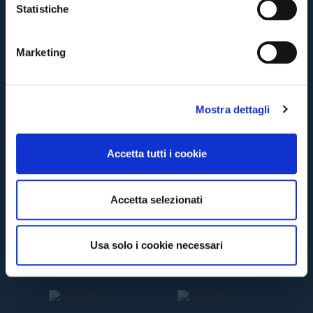
o
Statistiche
n
TORNA
e
Marketing
d
e
l
Mostra dettagli
c
o
n
Accetta tutti i cookie
s
e
n
Accetta selezionati
s
o
Usa solo i cookie necessari