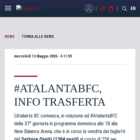
MYBFC
BIGLIETTI
STORE
EN
NEWS
TORNA ALLE NEWS
mercoledì 13 Maggio 2026 - h 11:55
#ATALANTABFC,
INFO TRASFERTA
L’Atalanta BC comunica, in relazione ad #AtalantaBFC
della 37° giornata in programma domenica alle 18 alla
New Balance Arena, che è in corso la vendita dei biglietti
del
Settore Ospiti (1304 posti)
al costo di 25€ nei