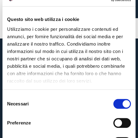
2 settimane fa
#biglietti
#tifosi
Questo sito web utilizza i cookie
Utilizziamo i cookie per personalizzare contenuti ed
annunci, per fornire funzionalità dei social media e per
analizzare il nostro traffico. Condividiamo inoltre
informazioni sul modo in cui utilizza il nostro sito con i
nostri partner che si occupano di analisi dei dati web,
pubblicità e social media, i quali potrebbero combinarle
con altre informazioni che ha fornito loro o che hanno
raccolto dal suo utilizzo dei loro servizi.
S
Necessari
e
Pre-vendita solo per
abbonati
possessori
«We are one»
l
card
cittadini bolognesi
. Le vendite regolari inizieranno il
.
e
Preferenze
z
CONTINUA
i