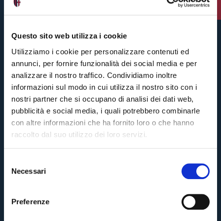
6 giorni fa
Questo sito web utilizza i cookie
Utilizziamo i cookie per personalizzare contenuti ed
annunci, per fornire funzionalità dei social media e per
analizzare il nostro traffico. Condividiamo inoltre
informazioni sul modo in cui utilizza il nostro sito con i
nostri partner che si occupano di analisi dei dati web,
pubblicità e social media, i quali potrebbero combinarle
con altre informazioni che ha fornito loro o che hanno
raccolto dal suo utilizzo dei loro servizi.
S
Necessari
e
Pre-vendita solo per
abbonati
possessori
«We are one»
l
card
cittadini bolognesi
. Le vendite regolari inizieranno il
.
e
Preferenze
z
CONTINUA
i