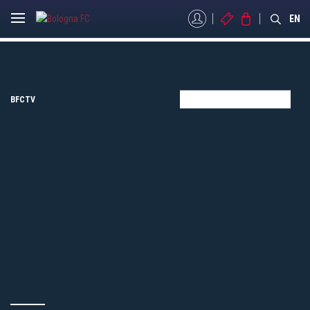
MYBFC
BIGLIETTI
STORE
EN
BFCTV