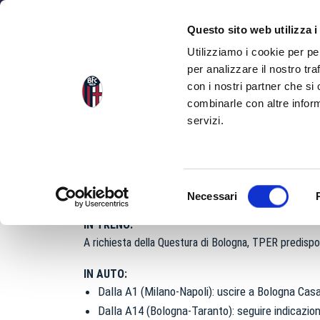
NEWS
SQU
Questo sito web utilizza i
Utilizziamo i cookie per pe
B
COME ARR
per analizzare il nostro tra
con i nostri partner che si
R
combinarle con altre inform
servizi.
Lo stadio Renato Dall’Ara è situato in città nel quart
Guglielmo Marconi.
S
Via Andrea Costa 174, 40134 Bologna. Tel. +39 051.
Necessari
e
l
IN TRENO:
e
A richiesta della Questura di Bologna, TPER predispone
z
i
IN AUTO:
o
Dalla A1 (Milano-Napoli): uscire a Bologna Casa
n
Dalla A14 (Bologna-Taranto): seguire indicazion