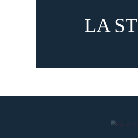
LA S
I PRATI DI CAP
Il primo campo di allenamento e di gioco del B
dove oggi sorge l’Ospedale Maggiore. Le porte
vinse il Campionato Emiliano 1910, dopodichè l
dal Demanio – per pascolare il proprio gregge. 
1910-11, abbandonando i Prati di Caprara per 