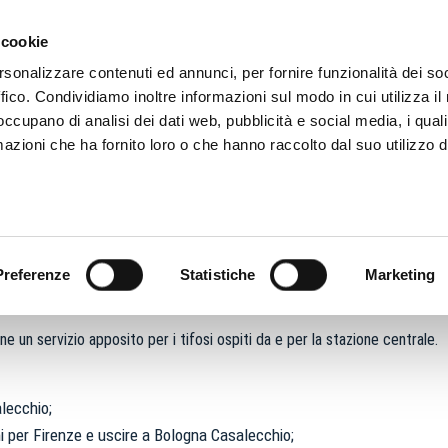
ADRE
STAGIONE
MARKETING
SUSTAINABILITY
 cookie
rsonalizzare contenuti ed annunci, per fornire funzionalità dei so
ENVENUTI ALLO STAD
IVARE
ffico. Condividiamo inoltre informazioni sul modo in cui utilizza il 
 occupano di analisi dei dati web, pubblicità e social media, i qual
ENATO DALL’A
azioni che ha fornito loro o che hanno raccolto dal suo utilizzo d
iere Costa Saragozza; lo stadio è a 3 km dal centro, a 3.5 km dalla stazi
LA CASA DEL BOLOGNA FOOTBALL CLUB 1909
61.42.215
Preferenze
Statistiche
Marketing
 un servizio apposito per i tifosi ospiti da e per la stazione centrale.
lecchio;
i per Firenze e uscire a Bologna Casalecchio;