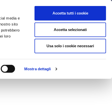
MYBFC
BIGLIETTI
STORE
EN
Accetta tutti i cookie
cial media e
IO
nostro sito
Accetta selezionati
i potrebbero
RA
ei loro
Usa solo i cookie necessari
one centrale e a 7 km dall’aeroporto internazionale
Mostra dettagli