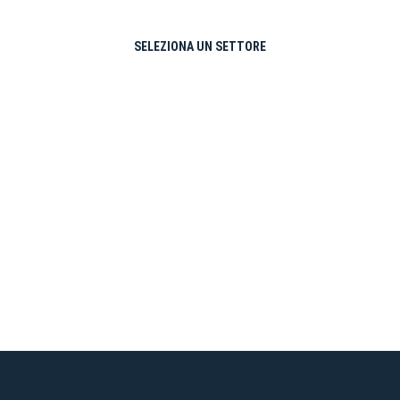
SELEZIONA UN SETTORE
Pre-vendita solo per
abbona
«We are one»
card
cittadini 
vendite regolari inizier
CONTINU
TORNA