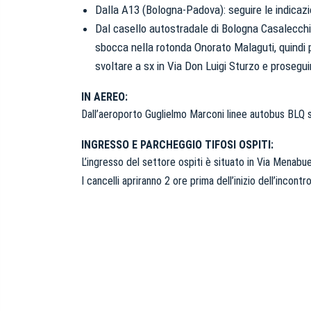
e
Dalla A13 (Bologna-Padova): seguire le indicazi
d
Dal casello autostradale di Bologna Casalecchio
e
sbocca nella rotonda Onorato Malaguti, quindi p
l
svoltare a sx in Via Don Luigi Sturzo e proseguir
c
o
IN AEREO:
n
Dall’aeroporto Guglielmo Marconi linee autobus BLQ sh
s
e
INGRESSO E PARCHEGGIO TIFOSI OSPITI:
n
L’ingresso del settore ospiti è situato in Via Menabue
s
I cancelli apriranno 2 ore prima dell’inizio dell’incont
o