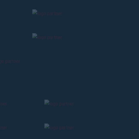
e, nel tratto compreso tra le attuali via della
e, al primo piano del quale vennero ricavati gli
luenza di amici e curiosi (i primi fans!), si
li individuarono il nuovo rettangolo di verde
Il campo dello Sterlino – da
Starlén
, nome
operta di lamiera, con zoccolo in cemento
nia con discorso del celebre poeta Lipparini, e
orta, superava il metro.
segni: la nuova tribuna, molto più ampia della
odificata nel 1921, potè accogliere diverse
che si formarono le nuove leve che diedero poi