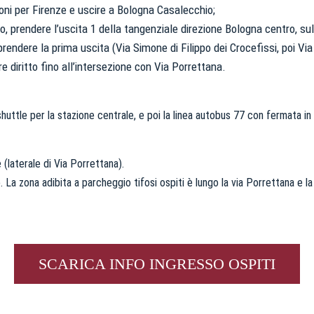
oni per Firenze e uscire a Bologna Casalecchio;
, prendere l’uscita 1 della tangenziale direzione Bologna centro, su
rendere la prima uscita (Via Simone di Filippo dei Crocefissi, poi V
e diritto fino all’intersezione con Via Porrettana.
uttle per la stazione centrale, e poi la linea autobus 77 con fermata in
 (laterale di Via Porrettana).
ro. La zona adibita a parcheggio tifosi ospiti è lungo la via Porrettana e l
SCARICA INFO INGRESSO OSPITI