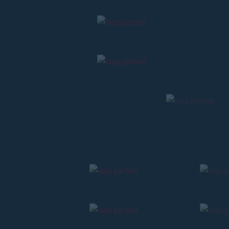
Il nuovo campo fu ricavato in una zona priva di
Cesoia e via Paolo Fabbri. Ancora oggi, al nume
spogliatoi per gli atleti. Il recinto di gioco – 
predispose una piccola tribunetta in legno e j
Sfrattati nel 1913 per un mutamento del piano 
da adibire a campo da calcio in località Ragno, 
dialettale di quella zona pedecollinare – venn
armato. Per i posti popolari si realizzò una g
dopo pochi minuti della prima gara si notò subit
Al termine della Grande Guerra si rese necessar
precedente, si dotò addirittura di una terrazza
migliaia di spettatori. Dopo la morte di Angel
vita al grande Bologna degli anni Trenta.
Ma è dal 1927 che Bologna si è dotata di uno st
L’INAUGURAZIO