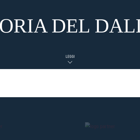
TORIA DEL DAL
LEGGI
RARA, LA CESOIA E LO S
ologna fu ricavato nell’immensa distesa della Piazza d’Armi presso i Prati
 non erano fisse, ma venivano montate e smontate all’occorrenza. Fu su
a squadra fu costretta ad emigrare per le troppe lune storte del pastore
In tale pittoresco ambiente non si poteva disputare la Prima Categoria (la 
la Cesoia.