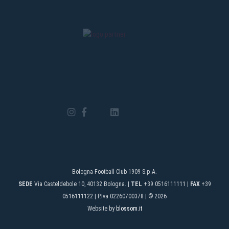
Bologna Football Club 1909 S.p.A.
SEDE
Via Casteldebole 10, 40132 Bologna. |
TEL
+39 0516111111 |
FAX
+39
0516111122 | P.Iva 02260700378 | © 2026
Website by
blossom.it