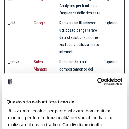
Analytics per limitare la
frequenza delle richieste
_gid
Google
Registra un ID univoco
1 giorno
utilizzato per generare
dati statistici su come il
visitatore utilizza il sito
internet.
_smvs
Sales
Registra dati sul
1 giorno
Manago
comportamento dei
visitatori sul sito web.
Queste informazioni
sono usate per l'analisi
interna e
Questo sito web utilizza i cookie
l'ottimizzazione del sito
Utilizziamo i cookie per personalizzare contenuti ed
web.
annunci, per fornire funzionalità dei social media e per
NRBA_SESSI
New Relic
In attesa
Persisten
analizzare il nostro traffico. Condividiamo inoltre