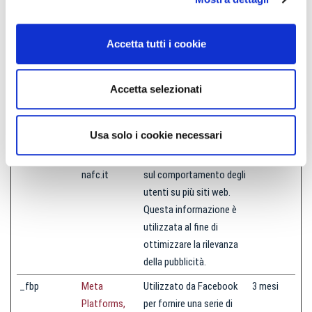
siano rilevanti e coinvolgenti per il singolo utente e quindi di maggior
o
valore per editori e inserzionisti di terze parti.
n
Accetta tutti i cookie
s
Durata
e
massim
n
Accetta selezionati
Nome
Fornitore
Scopo
a di
s
archivia
o
zione
Usa solo i cookie necessari
___utmvc
biglietti.bolog
Raccoglie informazioni
1 giorno
nafc.it
sul comportamento degli
utenti su più siti web.
Questa informazione è
utilizzata al fine di
ottimizzare la rilevanza
della pubblicità.
_fbp
Meta
Utilizzato da Facebook
3 mesi
Platforms,
per fornire una serie di