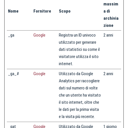
massim
Nome
Fornitore
Scopo
a di
archivia
zione
_ga
Google
Registra un ID univoco
2 anni
utilizzato per generare
dati statistici su come il
visitatore utilizza il sito
internet.
_ga_#
Google
Utilizzato da Google
2 anni
Analytics per raccogliere
dati sul numero di volte
che un utente ha visitato
il sito internet, oltre che
le dati per la prima visita
e la visita più recente.
_gat
Google
Utilizzato da Google
1 giorno