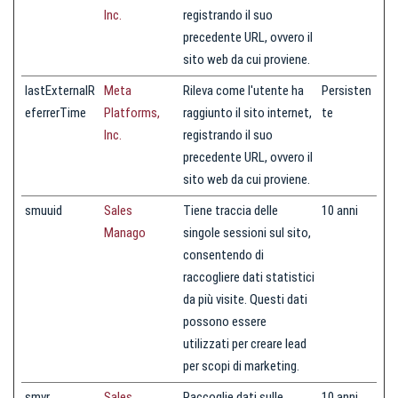
Inc.
registrando il suo
precedente URL, ovvero il
sito web da cui proviene.
lastExternalR
Meta
Rileva come l'utente ha
Persisten
eferrerTime
Platforms,
raggiunto il sito internet,
te
Inc.
registrando il suo
precedente URL, ovvero il
sito web da cui proviene.
smuuid
Sales
Tiene traccia delle
10 anni
Manago
singole sessioni sul sito,
consentendo di
raccogliere dati statistici
da più visite. Questi dati
possono essere
utilizzati per creare lead
per scopi di marketing.
smvr
Sales
Raccoglie dati sulle
10 anni