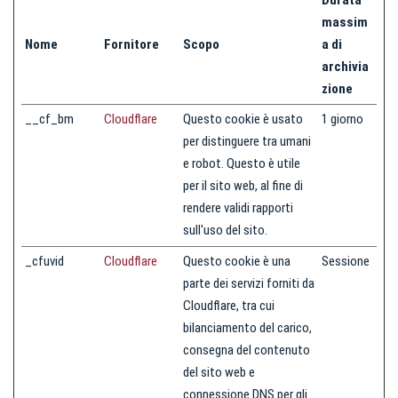
Durata
massim
Nome
Fornitore
Scopo
a di
archivia
zione
__cf_bm
Cloudflare
Questo cookie è usato
1 giorno
per distinguere tra umani
e robot. Questo è utile
per il sito web, al fine di
rendere validi rapporti
sull'uso del sito.
_cfuvid
Cloudflare
Questo cookie è una
Sessione
parte dei servizi forniti da
Cloudflare, tra cui
bilanciamento del carico,
consegna del contenuto
del sito web e
connessione DNS per gli