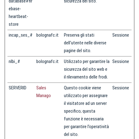
database#fir
sicurezza del sito.
ebase-
heartbeat-
store
incap_ses_#
bolognafc.it
Preserva gli stati
Sessione
dell'utente nelle diverse
pagine del sito.
nlbi_#
bolognafc.it
Utilizzato per garantire la
Sessione
sicurezza del sito web e
il rilevamento delle frodi.
SERVERID
Sales
Questo cookie viene
Sessione
Manago
utilizzato per assegnare
il visitatore ad un server
specifico; questa
funzione è necessaria
per garantire l’operatività
del sito.