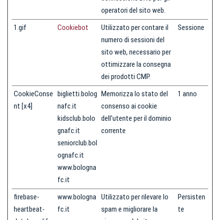
operatori del sito web.
1.gif
Cookiebot
Utilizzato per contare il
Sessione
numero di sessioni del
sito web, necessario per
ottimizzare la consegna
dei prodotti CMP.
CookieConse
biglietti.bolog
Memorizza lo stato del
1 anno
nt [x4]
nafc.it
consenso ai cookie
kidsclub.bolo
dell'utente per il dominio
gnafc.it
corrente
seniorclub.bol
ognafc.it
www.bologna
fc.it
firebase-
www.bologna
Utilizzato per rilevare lo
Persisten
heartbeat-
fc.it
spam e migliorare la
te