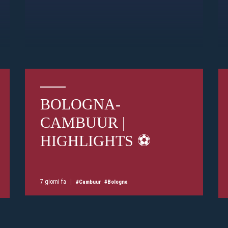
BOLOGNA-
Pre-vendita solo per
abbona
CAMBUUR |
«We are one»
card
cittadini 
vendite regolari inizier
HIGHLIGHTS ⚽️
CONTINU
7 giorni fa
#Cambuur
#Bologna
TORNA