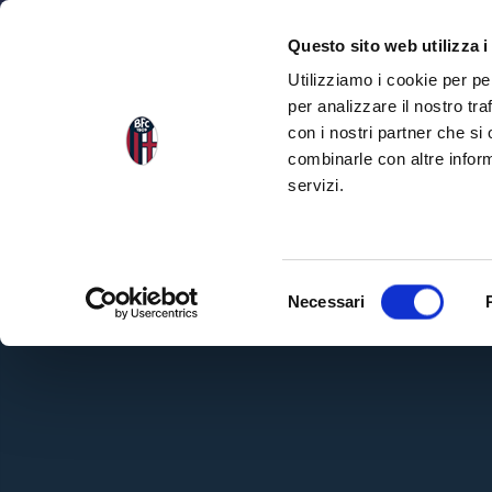
NEWS
SQU
Questo sito web utilizza i
Utilizziamo i cookie per pe
per analizzare il nostro tra
con i nostri partner che si
combinarle con altre inform
servizi.
S
Necessari
e
l
e
z
i
o
n