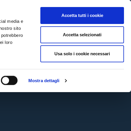
MYBFC
BIGLIETTI
STORE
EN
Accetta tutti i cookie
cial media e
nostro sito
Accetta selezionati
i potrebbero
ei loro
CTV
Usa solo i cookie necessari
Mostra dettagli