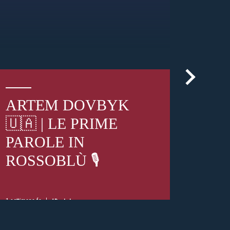
ARTEM DOVBYK
ti
possessori
🇺🇦 | LE PRIME
bolognesi
. Le
anno il
.
PAROLE IN
ROSSOBLÙ 🎙️
A
1 settimana fa
#Dovbyk