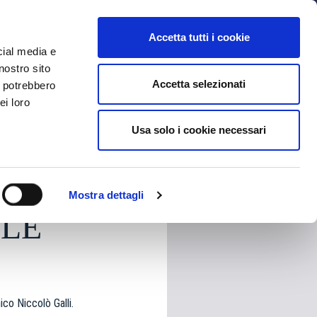
MYBFC
BIGLIETTI
STORE
EN
Accetta tutti i cookie
cial media e
nostro sito
Accetta selezionati
i potrebbero
ei loro
Usa solo i cookie necessari
HARE
Mostra dettagli
LE
co Niccolò Galli.