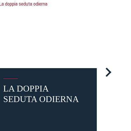
LA DOPPIA
OGG
SEDUTA ODIERNA
SE