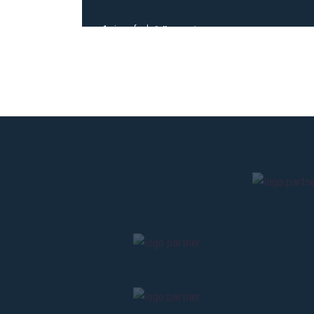
1 giorno fa
#allenamento