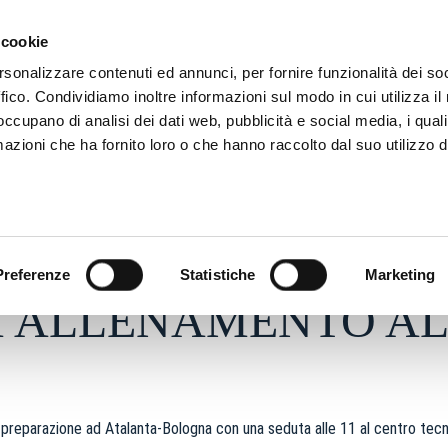
ADRE
STAGIONE
MARKETING
SUSTAINABILITY
 cookie
rsonalizzare contenuti ed annunci, per fornire funzionalità dei so
ffico. Condividiamo inoltre informazioni sul modo in cui utilizza il 
 occupano di analisi dei dati web, pubblicità e social media, i qual
azioni che ha fornito loro o che hanno raccolto dal suo utilizzo d
26 - h 08:49
S
Preferenze
Statistiche
Marketing
I ALLENAMENTO AL
 preparazione ad Atalanta-Bologna con una seduta alle 11 al centro tecni