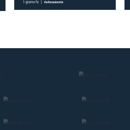
1 giorno fa
#allenamento
Pre-vendita solo per
abbona
«We are one»
card
cittadini 
vendite regolari inizier
CONTINU
TORNA