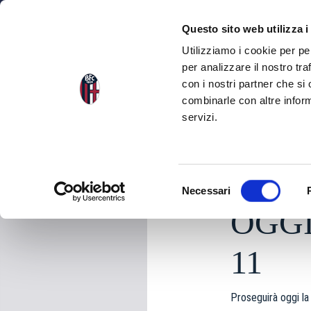
NEWS
SQU
Questo sito web utilizza i
Utilizziamo i cookie per pe
per analizzare il nostro tra
con i nostri partner che si
NEWS
TORNA ALLE NEWS
combinarle con altre inform
servizi.
giovedì 14 Maggio 20
S
Necessari
e
OGG
l
e
z
11
i
o
Proseguirà oggi la
n