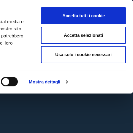
MYBFC
BIGLIETTI
STORE
EN
Accetta tutti i cookie
cial media e
nostro sito
Accetta selezionati
i potrebbero
ei loro
CTV
#Aston Villa
BOLOGNA – ASTON VILLA 🏆 |
Usa solo i cookie necessari
AVANTI INSIEME ❤️💙
4 mesi ago
#Aston Villa
#Europa League
Mostra dettagli