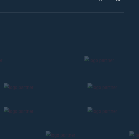
Pre-vendita solo per
abbona
«We are one»
card
cittadini 
vendite regolari inizier
CONTINU
TORNA