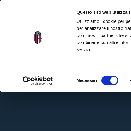
NEWS
SQU
Questo sito web utilizza i
Utilizziamo i cookie per pe
per analizzare il nostro tra
con i nostri partner che si
combinarle con altre inform
servizi.
S
Necessari
e
l
e
z
i
o
n