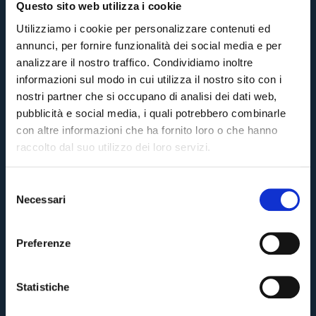
Questo sito web utilizza i cookie
Utilizziamo i cookie per personalizzare contenuti ed
annunci, per fornire funzionalità dei social media e per
analizzare il nostro traffico. Condividiamo inoltre
informazioni sul modo in cui utilizza il nostro sito con i
nostri partner che si occupano di analisi dei dati web,
pubblicità e social media, i quali potrebbero combinarle
con altre informazioni che ha fornito loro o che hanno
raccolto dal suo utilizzo dei loro servizi.
S
Necessari
e
l
e
Preferenze
z
i
o
Statistiche
n