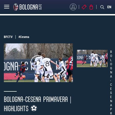
MYBFC
BIGLIETTI
STORE
EN
BFCTV
#Cesena
B
O
L
O
G
N
A
-
C
E
S
E
BOLOGNA-CESENA PRIMAVERA |
N
A
HIGHLIGHTS ⚽️
P
R