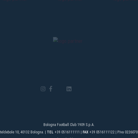
Bologna Football Club 1909 S.p.A.
teldebole 10, 40132 Bologna. |
TEL
+39 0516111111 |
FAX
+39 0516111122 | P.Iva 0226070