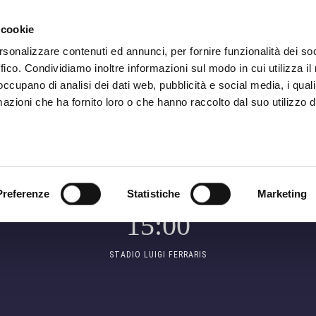
ADRE
STAGIONE
MARKETING
SUSTAINABILITY
 cookie
rsonalizzare contenuti ed annunci, per fornire funzionalità dei so
ffico. Condividiamo inoltre informazioni sul modo in cui utilizza il 
 occupano di analisi dei dati web, pubblicità e social media, i qual
MATCH CENTER
azioni che ha fornito loro o che hanno raccolto dal suo utilizzo d
SERIE A
DOM 25 GENNAIO -
Preferenze
Statistiche
Marketing
A
15:00
STADIO LUIGI FERRARIS