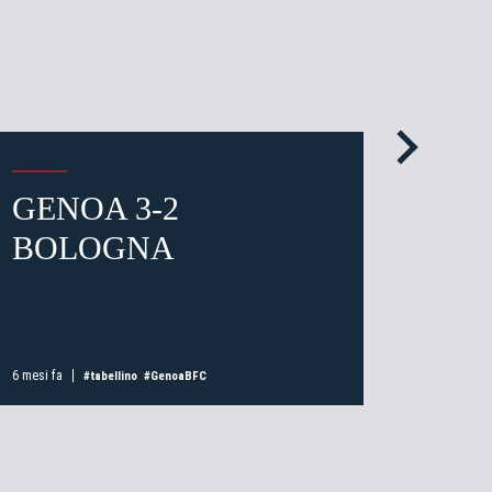
GENOA 3-2
I C
BOLOGNA
#G
6 mesi fa
6 mesi fa
#tabellino
#GenoaBFC
a partita
ti
possessori
bolognesi
. Le
anno il
.