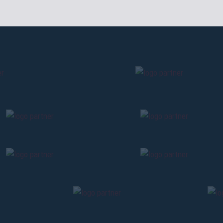
Cliccando su Invia accetti i nostri
Termini e condizioni
CONTINU
TORNA
TORNA
TORNA