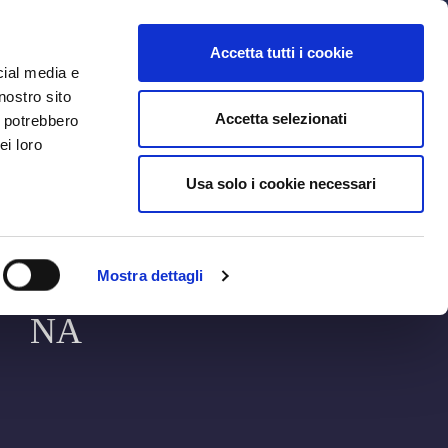
MYBFC
BIGLIETTI
STORE
EN
Accetta tutti i cookie
cial media e
nostro sito
Accetta selezionati
i potrebbero
ei loro
Usa solo i cookie necessari
BOLOG
Mostra dettagli
NA