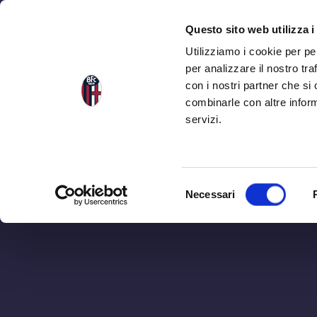
NEWS
SQU
Questo sito web utilizza i
Utilizziamo i cookie per pe
per analizzare il nostro tra
con i nostri partner che si
combinarle con altre inform
servizi.
S
Necessari
e
GENO
l
e
z
i
o
n