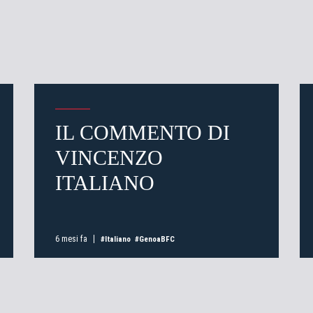
IL COMMENTO DI
VINCENZO
ITALIANO
6 mesi fa
#Italiano
#GenoaBFC
i il tuo indirizzo email e ti faremo sapere quando i biglietti per l
saranno in vendita.
Pre-vendita solo per
abbona
«We are one»
card
cittadini 
vendite regolari inizier