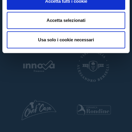
Accetta tutti i cookie
s
e
TORNA
n
Accetta selezionati
s
o
Usa solo i cookie necessari