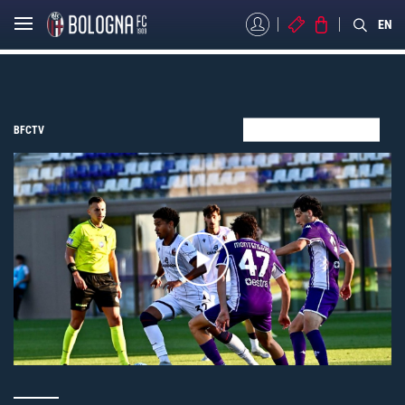
MYBFC
BIGLIETTI
STORE
EN
BFCTV