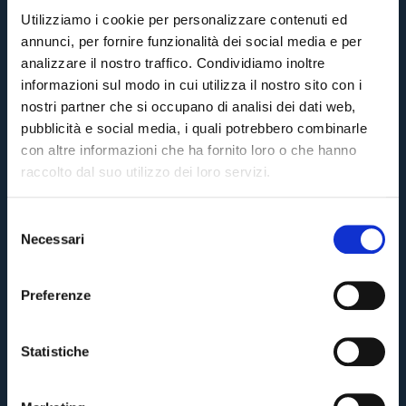
Utilizziamo i cookie per personalizzare contenuti ed
annunci, per fornire funzionalità dei social media e per
analizzare il nostro traffico. Condividiamo inoltre
informazioni sul modo in cui utilizza il nostro sito con i
nostri partner che si occupano di analisi dei dati web,
pubblicità e social media, i quali potrebbero combinarle
con altre informazioni che ha fornito loro o che hanno
raccolto dal suo utilizzo dei loro servizi.
S
Necessari
e
l
e
Preferenze
z
i
o
Statistiche
n
e