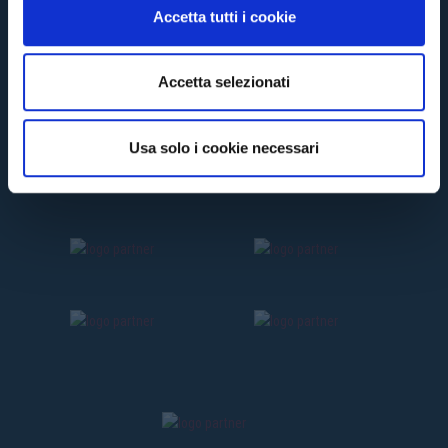
n
Accetta tutti i cookie
s
e
n
Accetta selezionati
s
o
Usa solo i cookie necessari