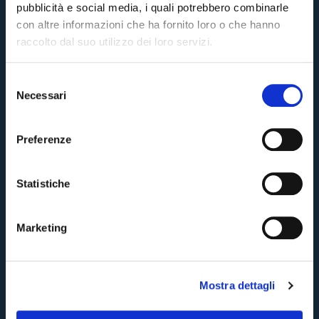
pubblicità e social media, i quali potrebbero combinarle
con altre informazioni che ha fornito loro o che hanno
raccolto dal suo utilizzo dei loro servizi.
S
Necessari
e
Pre-vendita solo per
abbonati
possessori
«We are one»
l
card
cittadini bolognesi
. Le vendite regolari inizieranno il
.
e
Preferenze
z
CONTINUA
i
o
Statistiche
n
TORNA
e
Marketing
d
e
l
Mostra dettagli
c
o