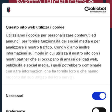
PARTITA | HIGHLIGHTS ⚽️
7 giorni fa
Questo sito web utilizza i cookie
Utilizziamo i cookie per personalizzare contenuti ed
annunci, per fornire funzionalità dei social media e per
analizzare il nostro traffico. Condividiamo inoltre
informazioni sul modo in cui utilizza il nostro sito con i
nostri partner che si occupano di analisi dei dati web,
pubblicità e social media, i quali potrebbero combinarle
con altre informazioni che ha fornito loro o che hanno
raccolto dal suo utilizzo dei loro servizi.
S
Necessari
e
Pre-vendita solo per
abbonati
possessori
«We are one»
l
card
cittadini bolognesi
. Le vendite regolari inizieranno il
.
e
Preferenze