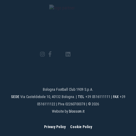
Bologna Football Club 1909 S.p.A.
SEDE
Via Casteldebole 10, 40132 Bologna. |
TEL
+39 0516111111 |
FAX
+39
0516111122 | P.Iva 02260700378 | © 2026
Website by
blossom.it
Privacy Policy
Cookie Policy