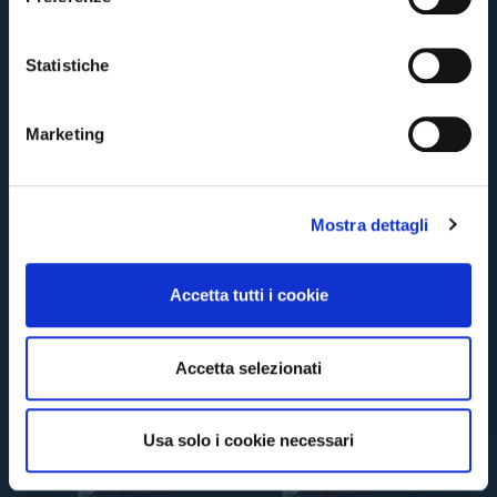
z
CONTINUA
i
o
Statistiche
n
TORNA
e
Marketing
d
e
l
Mostra dettagli
c
o
n
Accetta tutti i cookie
s
e
n
Accetta selezionati
s
o
Usa solo i cookie necessari