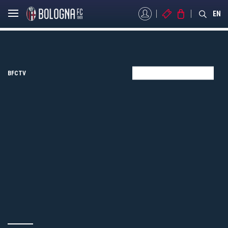
MYBFC
BIGLIETTI
STORE
EN
BFCTV