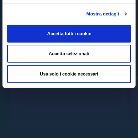
l
Mostra dettagli
c
o
n
Accetta tutti i cookie
s
e
n
Accetta selezionati
#RECENTI
s
o
Usa solo i cookie necessari