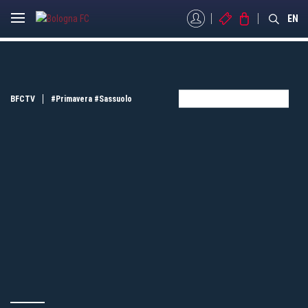
MYBFC
BIGLIETTI
STORE
EN
BFCTV
#Primavera
#Sassuolo