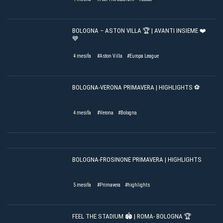
BOLOGNA – ASTON VILLA 🏆 | AVANTI INSIEME ❤️
💙
4 mesifa
#Aston Villa
#Europa League
BOLOGNA-VERONA PRIMAVERA | HIGHLIGHTS ⚽️
4 mesifa
#Verona
#Bologna
BOLOGNA-FROSINONE PRIMAVERA | HIGHLIGHTS
5 mesifa
#Primavera
#highlights
FEEL THE STADIUM 🏟️ | ROMA- BOLOGNA 🏆