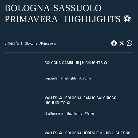
BOLOGNA-SASSUOLO
PRIMAVERA | HIGHLIGHTS ⚽️
5 mesi fa
#Bologna
#Primavera
BOLOGNA-CAMBUUR | HIGHLIGHTS ⚽️
6 giornifa
#highlights
#Bologna
VALLES ⛰️ | BOLOGNA-IRAKLIS SALONICCO:
HIGHLIGHTS ⚽️
2 settimanefa
#highlights
#Valles
VALLES ⛰️ | BOLOGNA-HEIDENHEIM: HIGHLIGHTS ⚽️