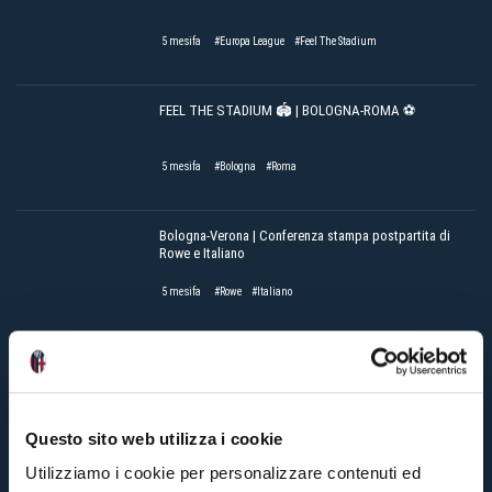
5 mesifa
#Europa League
#Feel The Stadium
FEEL THE STADIUM 🏟️ | BOLOGNA-ROMA ⚽️
5 mesifa
#Bologna
#Roma
Bologna-Verona | Conferenza stampa postpartita di
Rowe e Italiano
5 mesifa
#Rowe
#Italiano
FEEL THE STADIUM 🏟️ | BOLOGNA-BRANN ⚽️
Questo sito web utilizza i cookie
5 mesifa
#Brann
#Feel The Stadium
Utilizziamo i cookie per personalizzare contenuti ed