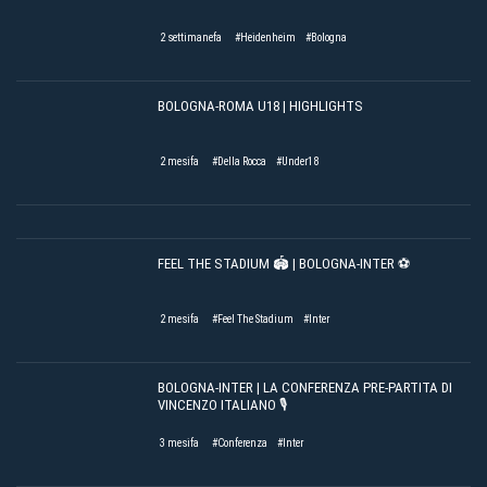
2 settimanefa
#Heidenheim
#Bologna
BOLOGNA-ROMA U18 | HIGHLIGHTS
2 mesifa
#Della Rocca
#Under18
FEEL THE STADIUM 🏟️ | BOLOGNA-INTER ⚽️
2 mesifa
#Feel The Stadium
#Inter
BOLOGNA-INTER | LA CONFERENZA PRE-PARTITA DI
VINCENZO ITALIANO 🎙️
3 mesifa
#Conferenza
#Inter