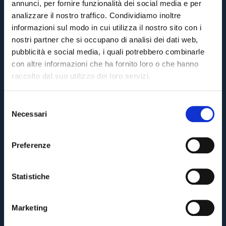
annunci, per fornire funzionalità dei social media e per
FEEL THE STADIUM 🏟️ | BOLOGNA-UDINESE 🌙
analizzare il nostro traffico. Condividiamo inoltre
informazioni sul modo in cui utilizza il nostro sito con i
nostri partner che si occupano di analisi dei dati web,
5 mesifa
#Feel The Stadium
#Bologna
pubblicità e social media, i quali potrebbero combinarle
con altre informazioni che ha fornito loro o che hanno
FEEL THE STADIUM 🇳🇴 | BRANN-BOLOGNA ⚽️
raccolto dal suo utilizzo dei loro servizi.
6 mesifa
#Feel The Stadium
#Bologna
S
Necessari
e
Pre-vendita solo per
abbonati
possessori
«We are one»
l
FEEL THE STADIUM 🏟️ | MACCABI TEL AVIV –
card
cittadini bolognesi
. Le vendite regolari inizieranno il
.
BOLOGNA ⚽️
e
Preferenze
z
6 mesifa
#Maccabi Tel Aviv
#Bologna
CONTINUA
i
o
Statistiche
n
TORNA
e
Marketing
d
OLDER POSTS
e