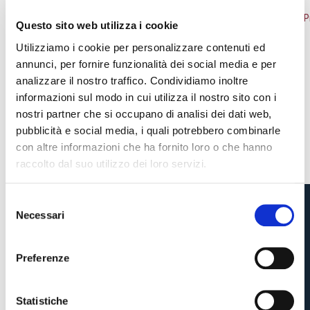
Questo sito web utilizza i cookie
Utilizziamo i cookie per personalizzare contenuti ed
annunci, per fornire funzionalità dei social media e per
analizzare il nostro traffico. Condividiamo inoltre
informazioni sul modo in cui utilizza il nostro sito con i
nostri partner che si occupano di analisi dei dati web,
pubblicità e social media, i quali potrebbero combinarle
con altre informazioni che ha fornito loro o che hanno
raccolto dal suo utilizzo dei loro servizi.
S
Necessari
e
PRIMAVERA, VITTORIA
Pre-vendita solo per
abbonati
possessori
«We are one»
l
card
cittadini bolognesi
. Le vendite regolari inizieranno il
.
ANCHE SULLA
e
Preferenze
z
REGGIANA IN
CONTINUA
i
PRESEASON
o
Statistiche