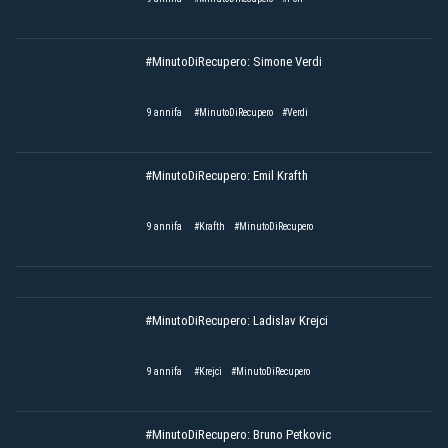
#MinutoDiRecupero: Simone Verdi
9 annifa
#MinutoDiRecupero
#Verdi
#MinutoDiRecupero: Emil Krafth
9 annifa
#Krafth
#MinutoDiRecupero
#MinutoDiRecupero: Ladislav Krejci
9 annifa
#Krejci
#MinutoDiRecupero
#MinutoDiRecupero: Bruno Petkovic