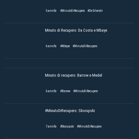
5 annifa
#MinutoDiRecupero
#De Silvestri
Minuto di Recupero: Da Costa e Mbaye
6 annifa
#Mbaye
#MinutoDiRecupero
Minuto di recupero: Barrow e Medel
6 annifa
#Barrow
#MinutoDiRecupero
#MinutoDiRecupero: Skorupski
7 annifa
#Skorupski
#MinutoDiRecupero