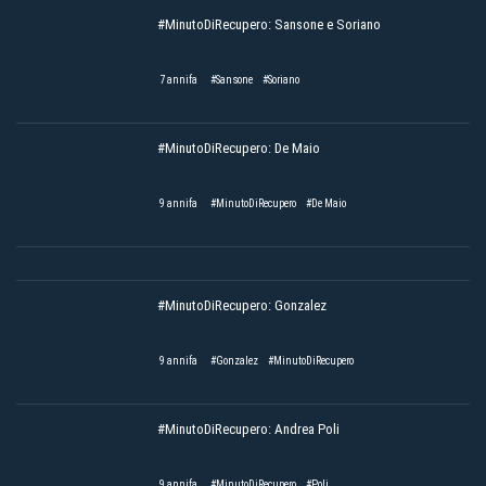
#MinutoDiRecupero: Sansone e Soriano
7 annifa
#Sansone
#Soriano
#MinutoDiRecupero: De Maio
9 annifa
#MinutoDiRecupero
#De Maio
#MinutoDiRecupero: Gonzalez
9 annifa
#Gonzalez
#MinutoDiRecupero
#MinutoDiRecupero: Andrea Poli
9 annifa
#MinutoDiRecupero
#Poli