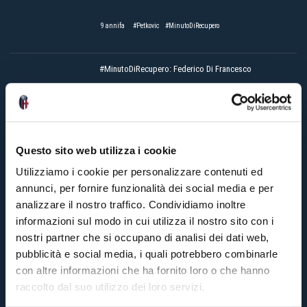
9 annifa
#Petkovic
#MinutoDiRecupero
#MinutoDiRecupero: Federico Di Francesco
10 annifa
#DiFrancesco
#MinutoDiRecupero
#MinutoDiRecupero: Erick Pulgar
Questo sito web utilizza i cookie
Utilizziamo i cookie per personalizzare contenuti ed
10 annifa
#MinutoDiRecupero
#Pulgar
annunci, per fornire funzionalità dei social media e per
analizzare il nostro traffico. Condividiamo inoltre
informazioni sul modo in cui utilizza il nostro sito con i
nostri partner che si occupano di analisi dei dati web,
#MinutoDiRecupero: Taider
pubblicità e social media, i quali potrebbero combinarle
con altre informazioni che ha fornito loro o che hanno
10 annifa
#MinutoDiRecupero
#Taider
raccolto dal suo utilizzo dei loro servizi.