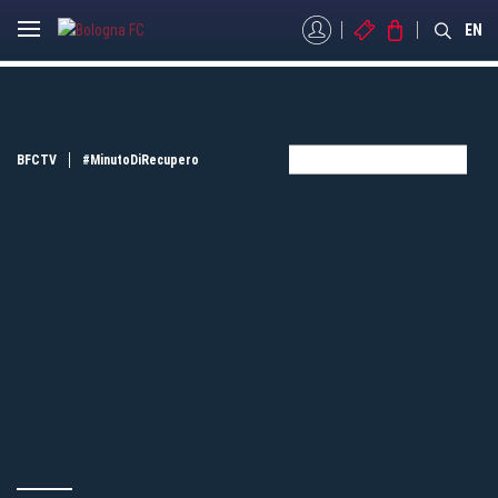
MYBFC
BIGLIETTI
STORE
EN
BFCTV
#MinutoDiRecupero