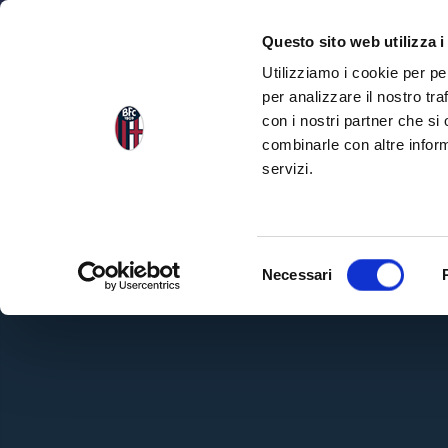
NEWS
SQU
Questo sito web utilizza i
Utilizziamo i cookie per pe
per analizzare il nostro tra
con i nostri partner che si
combinarle con altre inform
servizi.
S
Necessari
e
l
e
z
i
o
n