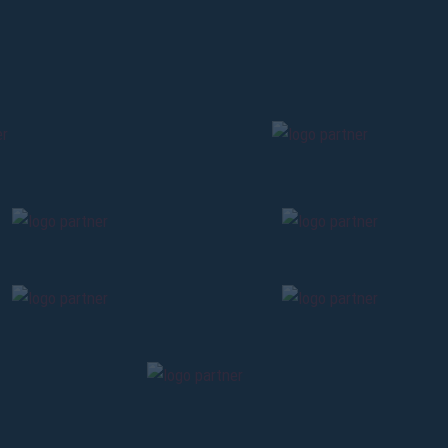
Pre-vendita solo per
abbona
«We are one»
card
cittadini 
vendite regolari inizier
CONTINU
TORNA