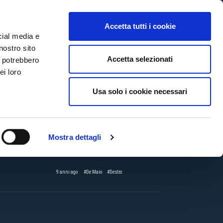
MYBFC
BIGLIETTI
STORE
EN
Accetta tutti i cookie
cial media e
nostro sito
Accetta selezionati
i potrebbero
ei loro
CTV
#De Maio
#MinutoDiRecupero: De Maio
Usa solo i cookie necessari
9 anni ago
#De Maio
#MinutoDiRecupero
Mostra dettagli
#BFCBenevento: Match Report
9 anni ago
#De Maio
#Destro