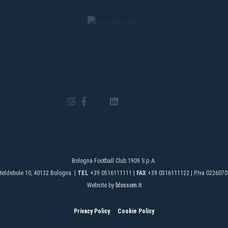
Bologna Football Club 1909 S.p.A.
teldebole 10, 40132 Bologna. |
TEL
+39 0516111111 |
FAX
+39 0516111122 | P.Iva 0226070
Website by
blossom.it
Privacy Policy
Cookie Policy