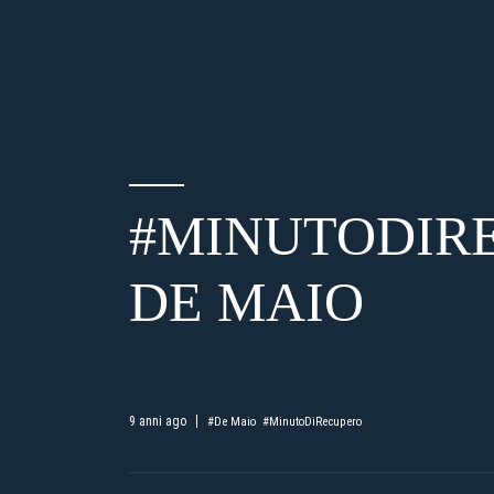
e
d
e
l
c
o
n
s
#MINUTODIR
e
n
s
DE MAIO
o
9 anni ago
#De Maio
#MinutoDiRecupero