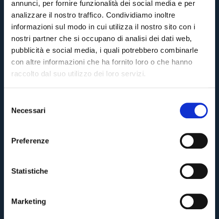
annunci, per fornire funzionalità dei social media e per
#MinutoDiRecupero: Blerim Dzemaili
analizzare il nostro traffico. Condividiamo inoltre
informazioni sul modo in cui utilizza il nostro sito con i
nostri partner che si occupano di analisi dei dati web,
10 annifa
#MinutoDiRecupero
#Dzemaili
pubblicità e social media, i quali potrebbero combinarle
con altre informazioni che ha fornito loro o che hanno
#MinutoDiRecupero: Filip Helander
raccolto dal suo utilizzo dei loro servizi.
10 annifa
#Helander
#MinutoDiRecupero
S
Necessari
e
Pre-vendita solo per
abbonati
possessori
«We are one»
l
#MinutoDiRecupero: Adam Nagy
card
cittadini bolognesi
. Le vendite regolari inizieranno il
.
e
Preferenze
z
10 annifa
#Nagy
#MinutoDiRecupero
CONTINUA
i
o
Statistiche
n
TORNA
e
Marketing
d
OLDER POSTS
e