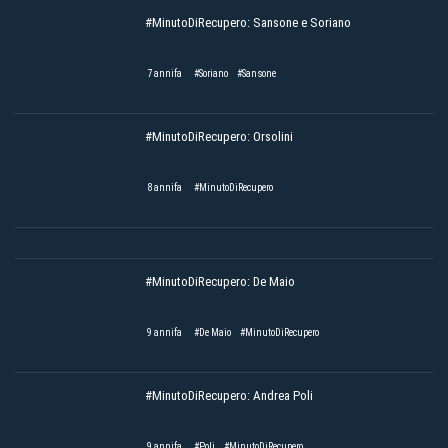
#MinutoDiRecupero: Sansone e Soriano
7 annifa
#Soriano
#Sansone
#MinutoDiRecupero: Orsolini
8 annifa
#MinutoDiRecupero
#MinutoDiRecupero: De Maio
9 annifa
#De Maio
#MinutoDiRecupero
#MinutoDiRecupero: Andrea Poli
9 annifa
#Poli
#MinutoDiRecupero