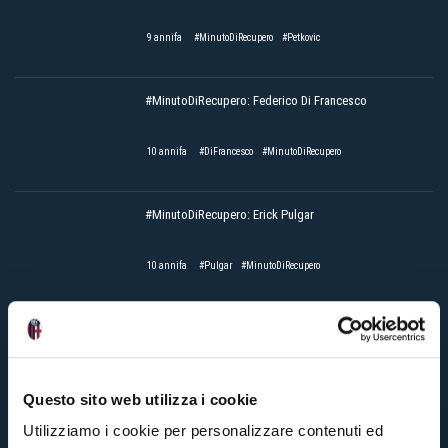
9 annifa
#MinutoDiRecupero
#Petkovic
#MinutoDiRecupero: Federico Di Francesco
10 annifa
#DiFrancesco
#MinutoDiRecupero
#MinutoDiRecupero: Erick Pulgar
10 annifa
#Pulgar
#MinutoDiRecupero
#MinutoDiRecupero: Taider
Questo sito web utilizza i cookie
10 annifa
#MinutoDiRecupero
#Taider
Utilizziamo i cookie per personalizzare contenuti ed