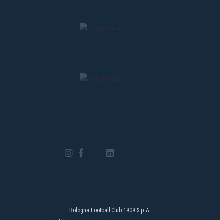
Bologna Football Club 1909 S.p.A.