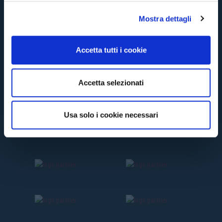
l
Mostra dettagli
c
o
n
Accetta tutti i cookie
s
e
n
Accetta selezionati
s
o
Usa solo i cookie necessari