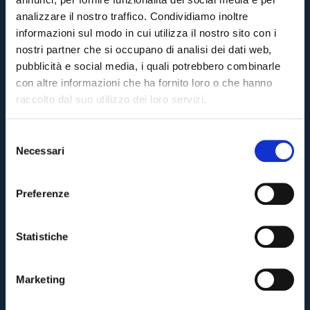
analizzare il nostro traffico. Condividiamo inoltre
informazioni sul modo in cui utilizza il nostro sito con i
nostri partner che si occupano di analisi dei dati web,
pubblicità e social media, i quali potrebbero combinarle
con altre informazioni che ha fornito loro o che hanno
raccolto dal suo utilizzo dei loro servizi.
S
Necessari
e
Pre-vendita solo per
abbonati
possessori
«We are one»
l
card
cittadini bolognesi
. Le vendite regolari inizieranno il
.
e
Preferenze
z
CONTINUA
i
o
Statistiche
n
TORNA
e
Marketing
d
e