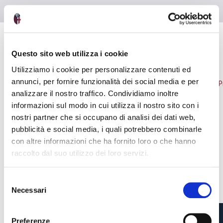
Questo sito web utilizza i cookie
NEWS
VEDI TUTTE
Utilizziamo i cookie per personalizzare contenuti ed
annunci, per fornire funzionalità dei social media e per
analizzare il nostro traffico. Condividiamo inoltre
informazioni sul modo in cui utilizza il nostro sito con i
nostri partner che si occupano di analisi dei dati web,
pubblicità e social media, i quali potrebbero combinarle
con altre informazioni che ha fornito loro o che hanno
raccolto dal suo utilizzo dei loro servizi.
S
Necessari
e
Pre-vendita solo per
abbonati
possessori
«We are one»
l
card
cittadini bolognesi
. Le vendite regolari inizieranno il
.
e
Preferenze