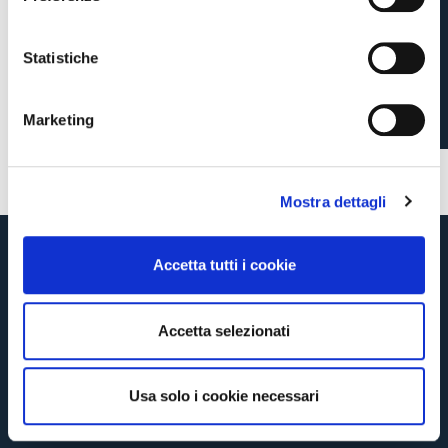
z
PRIMAVERA, 1-0 SUL
CONTINUA
i
CESENA U20 IN
o
Statistiche
n
AMICHEVOLE
TORNA
e
Marketing
d
e
1 giorno fa
#Primavera
l
Mostra dettagli
c
o
n
Accetta tutti i cookie
s
e
n
Accetta selezionati
s
o
Usa solo i cookie necessari