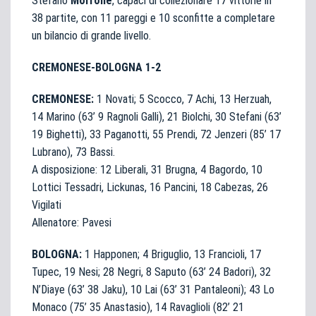
Stefano
Morrone
, capaci di collezionare 17 vittorie in
38 partite, con 11 pareggi e 10 sconfitte a completare
un bilancio di grande livello.
CREMONESE-BOLOGNA 1-2
CREMONESE:
1 Novati; 5 Scocco, 7 Achi, 13 Herzuah,
14 Marino (63’ 9 Ragnoli Galli), 21 Biolchi, 30 Stefani (63’
19 Bighetti), 33 Paganotti, 55 Prendi, 72 Jenzeri (85’ 17
Lubrano), 73 Bassi.
A disposizione: 12 Liberali, 31 Brugna, 4 Bagordo, 10
Lottici Tessadri, Lickunas, 16 Pancini, 18 Cabezas, 26
Vigilati
Allenatore: Pavesi
BOLOGNA:
1 Happonen; 4 Briguglio, 13 Francioli, 17
Tupec, 19 Nesi; 28 Negri, 8 Saputo (63’ 24 Badori), 32
N’Diaye (63’ 38 Jaku), 10 Lai (63’ 31 Pantaleoni); 43 Lo
Monaco (75’ 35 Anastasio), 14 Ravaglioli (82’ 21