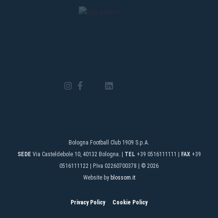
Bologna Football Club 1909 S.p.A.
SEDE
Via Casteldebole 10, 40132 Bologna. |
TEL
+39 0516111111 |
FAX
+39
0516111122 | P.Iva 02260700378 | © 2026
Website by
blossom.it
Privacy Policy
Cookie Policy