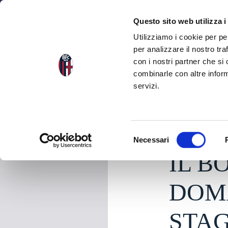
NEWS
SQU
Questo sito web utilizza i
Utilizziamo i cookie per pe
per analizzare il nostro tra
con i nostri partner che si
NEWS
TORNA ALLE NEWS
combinarle con altre inform
servizi.
sabato 16 Maggio 20
S
Necessari
e
IL 
l
e
z
DOM
i
o
STAG
n