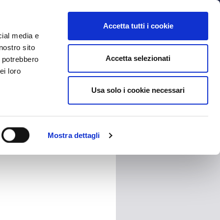
MYBFC
BIGLIETTI
STORE
EN
Accetta tutti i cookie
cial media e
nostro sito
Accetta selezionati
i potrebbero
ei loro
Usa solo i cookie necessari
HARE
Mostra dettagli