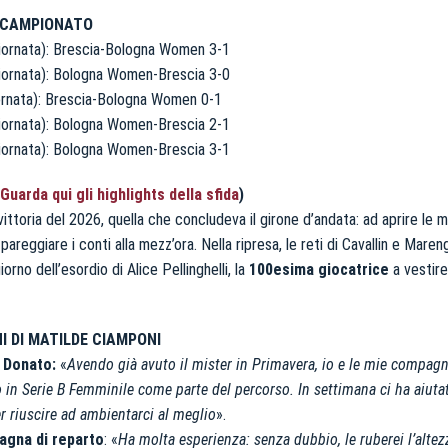
N CAMPIONATO
ornata): Brescia-Bologna Women 3-1
ornata): Bologna Women-Brescia 3-0
rnata): Brescia-Bologna Women 0-1
ornata): Bologna Women-Brescia 2-1
ornata): Bologna Women-Brescia 3-1
Guarda qui gli highlights della sfida
)
vittoria del 2026, quella che concludeva il girone d’andata: ad aprire le m
pareggiare i conti alla mezz’ora. Nella ripresa, le reti di Cavallin e Maren
iorno dell’esordio di Alice Pellinghelli, la
100esima giocatrice
a vestire
I DI MATILDE CIAMPONI
Di Donato:
«
Avendo già avuto il mister in Primavera, io e le mie compag
o in Serie B Femminile come parte del percorso. In settimana ci ha aiut
r riuscire ad ambientarci al meglio
».
agna di reparto
: «
Ha molta esperienza: senza dubbio, le ruberei l’altez