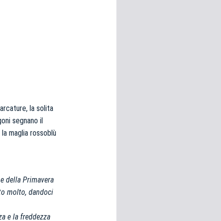
arcature, la solita
goni segnano il
 la maglia rossoblù
ne della Primavera
ato molto, dandoci
za e la freddezza