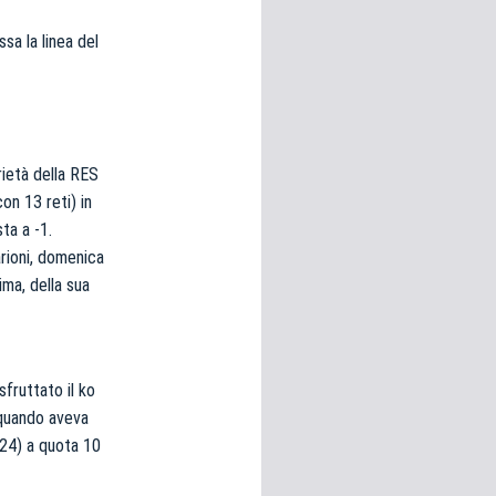
ssa la linea del
rietà della RES
on 13 reti) in
ta a -1.
arioni, domenica
ima, della sua
fruttato il ko
 quando aveva
024) a quota 10