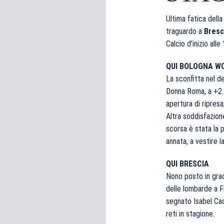
e
d
Ultima fatica dell
e
traguardo a
Bresc
l
Calcio d’inizio alle
c
o
QUI BOLOGNA W
n
La sconfitta nel de
s
Donna Roma, a +2. L
e
apertura di ripresa
n
Altra soddisfazion
s
scorsa è stata la 
o
annata, a vestire l
QUI BRESCIA
Nono posto in grad
delle lombarde a F
segnato Isabel Cac
reti in stagione.