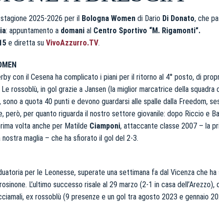
a stagione 2025-2026 per il
Bologna Women
di Dario
Di Donato
, che pa
ia
: appuntamento a
domani
al
Centro Sportivo “M. Rigamonti”.
15
e diretta su
VivoAzzurro.TV
.
OMEN
rby con il Cesena ha complicato i piani per il ritorno al 4° posto, di prop
e rossoblù, in gol grazie a Jansen (la miglior marcatrice della squadra c
, sono a quota 40 punti e devono guardarsi alle spalle dalla Freedom, ses
e, però, per quanto riguarda il nostro settore giovanile: dopo Riccio e B
prima volta anche per Matilde
Ciamponi
, attaccante classe 2007 – la pr
a nostra maglia – che ha sfiorato il gol del 2-3.
uatoria per le Leonesse, superate una settimana fa dal Vicenza che ha s
rosinone. L’ultimo successo risale al 29 marzo (2-1 in casa dell’Arezzo),
ciamali, ex rossoblù (9 presenze e un gol tra agosto 2023 e gennaio 2