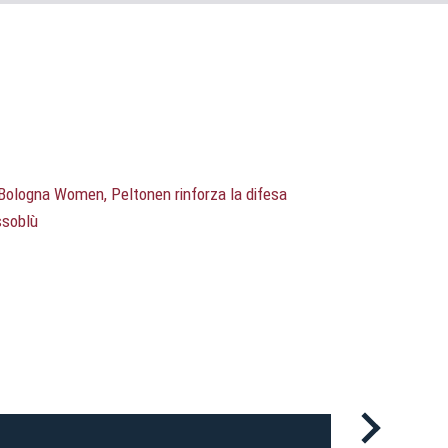
ti
possessori
bolognesi
. Le
anno il
.
A