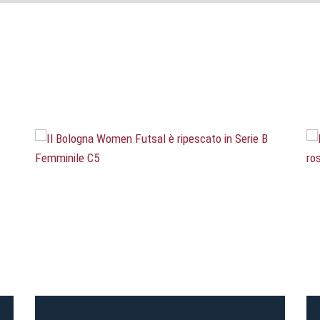
Pre-vendita solo per
abbona
«We are one»
card
cittadini 
vendite regolari inizier
CONTINU
TORNA