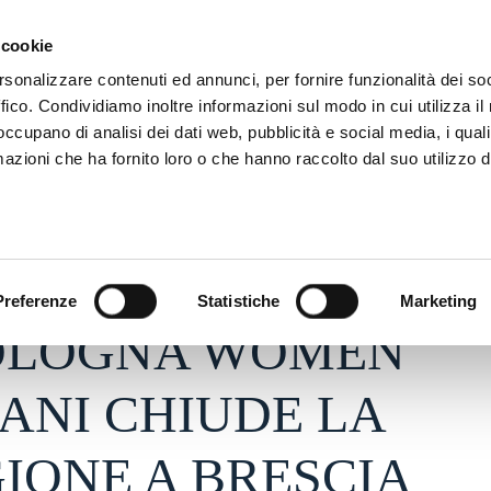
ADRE
STAGIONE
MARKETING
SUSTAINABILITY
 cookie
rsonalizzare contenuti ed annunci, per fornire funzionalità dei so
ffico. Condividiamo inoltre informazioni sul modo in cui utilizza il 
 occupano di analisi dei dati web, pubblicità e social media, i qual
azioni che ha fornito loro o che hanno raccolto dal suo utilizzo d
26 - h 10:33
S
Preferenze
Statistiche
Marketing
BOLOGNA WOMEN
ANI CHIUDE LA
IONE A BRESCIA