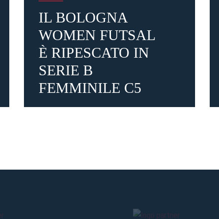
IL BOLOGNA
WOMEN FUTSAL
È RIPESCATO IN
SERIE B
FEMMINILE C5
2 giorni fa
#femminile
#Futsal