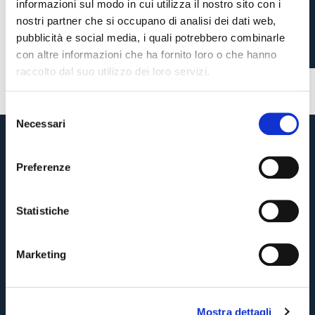
VS INTER SU MWS
informazioni sul modo in cui utilizza il nostro sito con i
nostri partner che si occupano di analisi dei dati web,
pubblicità e social media, i quali potrebbero combinarle
con altre informazioni che ha fornito loro o che hanno
2 mesi fa
#MatchWornShirt
#BFCInter
raccolto dal suo utilizzo dei loro servizi.
S
Necessari
e
Pre-vendita solo per
abbonati
possessori
«We are one»
l
card
cittadini bolognesi
. Le vendite regolari inizieranno il
.
e
Preferenze
z
CONTINUA
i
o
Statistiche
n
TORNA
e
Marketing
d
e
l
Mostra dettagli
c