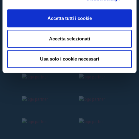
o
n
Accetta tutti i cookie
s
e
n
Accetta selezionati
s
o
Usa solo i cookie necessari