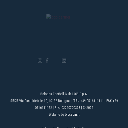
Bologna Football Club 1909 S.p.A.
SEDE
Via Casteldebole 10, 40132 Bologna. |
TEL
+39 0516111111 |
FAX
+39
0516111122 | P.Iva 02260700378 | © 2026
Website by
blossom.it