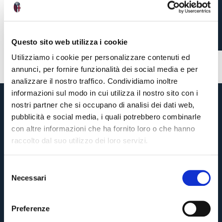
BOLOGNA SFIDA LA
ROMA AGLI OTTAVI
Questo sito web utilizza i cookie
Utilizziamo i cookie per personalizzare contenuti ed
5 mesi fa
#UEFA Europa League
annunci, per fornire funzionalità dei social media e per
analizzare il nostro traffico. Condividiamo inoltre
informazioni sul modo in cui utilizza il nostro sito con i
nostri partner che si occupano di analisi dei dati web,
pubblicità e social media, i quali potrebbero combinarle
con altre informazioni che ha fornito loro o che hanno
raccolto dal suo utilizzo dei loro servizi.
S
Necessari
e
Pre-vendita solo per
abbonati
possessori
«We are one»
l
card
cittadini bolognesi
. Le vendite regolari inizieranno il
.
e
Preferenze
z