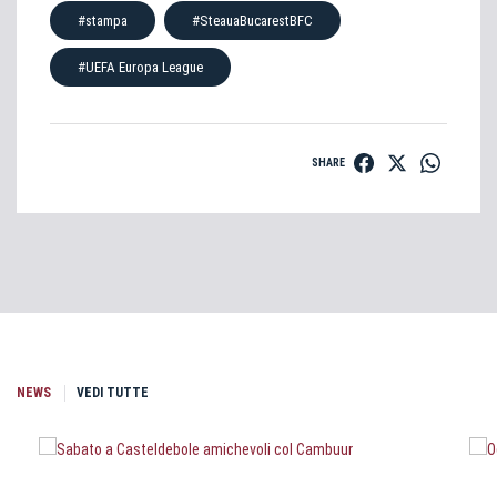
#stampa
#SteauaBucarestBFC
#UEFA Europa League
SHARE
NEWS
VEDI TUTTE