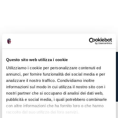
Questo sito web utilizza i cookie
Utilizziamo i cookie per personalizzare contenuti ed
SABATO A
annunci, per fornire funzionalità dei social media e per
CASTELDEBOLE
analizzare il nostro traffico. Condividiamo inoltre
AMICHEVOLI COL
informazioni sul modo in cui utilizza il nostro sito con i
CAMBUUR
nostri partner che si occupano di analisi dei dati web,
pubblicità e social media, i quali potrebbero combinarle
con altre informazioni che ha fornito loro o che hanno
raccolto dal suo utilizzo dei loro servizi.
1 settimana fa
#amichevole
#accrediti