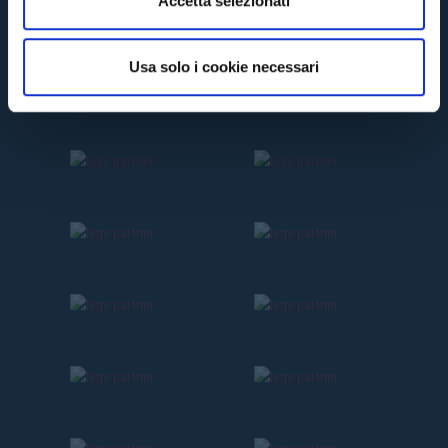
Accetta selezionati
s
o
Usa solo i cookie necessari