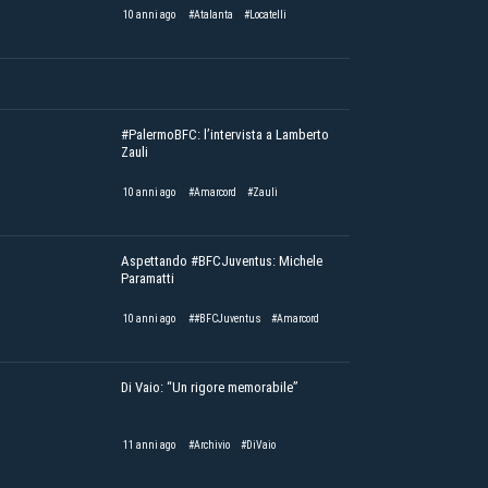
10 anni ago
#Atalanta
#Locatelli
#PalermoBFC: l’intervista a Lamberto
Zauli
10 anni ago
#Amarcord
#Zauli
Aspettando #BFCJuventus: Michele
Paramatti
10 anni ago
##BFCJuventus
#Amarcord
Di Vaio: “Un rigore memorabile”
11 anni ago
#Archivio
#DiVaio