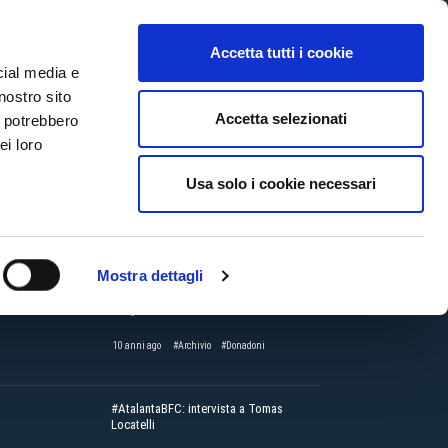
MYBFC
BIGLIETTI
STORE
EN
Accetta tutti i cookie
cial media e
nostro sito
Accetta selezionati
i potrebbero
ei loro
CTV
#Amarcord
#RomaBFC: intervista a Francesco
Usa solo i cookie necessari
Antonioli
10 anni ago
#Amarcord
#Roma
Mostra dettagli
Roberto Donadoni ricorda Johan
Cruijff
10 anni ago
#Archivio
#Donadoni
#AtalantaBFC: intervista a Tomas
Locatelli