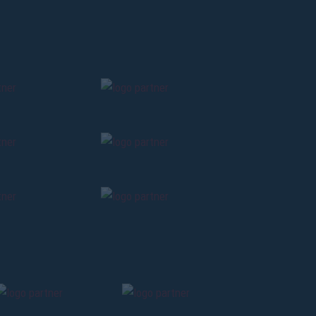
Il funerale di Harald Nielsen
11 anni ago
#Amarcord
#Specials
Romano Fogli, classe e lealtà mondiali
11 anni ago
#Amarcord
#Fogli
Adailton: “Bologna sempre nel cuore”
11 anni ago
#Adailton
#Archivio
Davide Bombardini racconta Bologna-
Modena 4-1