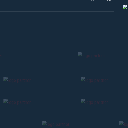
Pre-vendita solo per
abbona
«We are one»
card
cittadini 
vendite regolari inizier
CONTINU
TORNA