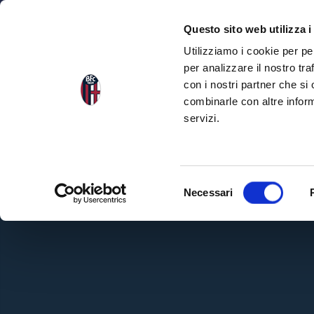
NEWS
SQU
Questo sito web utilizza i
Utilizziamo i cookie per pe
per analizzare il nostro tra
con i nostri partner che si
combinarle con altre inform
servizi.
S
Necessari
e
l
e
z
i
o
n