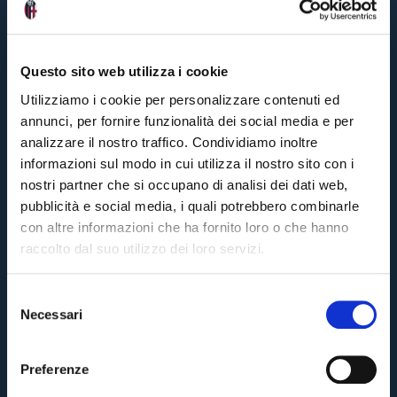
k
fr
i
d
a
Questo sito web utilizza i cookie
y
11
ann
Utilizziamo i cookie per personalizzare contenuti ed
ago
#Di
annunci, per fornire funzionalità dei social media e per
#Th
analizzare il nostro traffico. Condividiamo inoltre
informazioni sul modo in cui utilizza il nostro sito con i
nostri partner che si occupano di analisi dei dati web,
A
d
pubblicità e social media, i quali potrebbero combinarle
ai
con altre informazioni che ha fornito loro o che hanno
lt
o
raccolto dal suo utilizzo dei loro servizi.
n:
“
B
S
o
l
Necessari
e
o
Pre-vendita solo per
abbonati
possessori
«We are one»
l
g
card
cittadini bolognesi
. Le vendite regolari inizieranno il
.
n
e
Preferenze
a
z
s