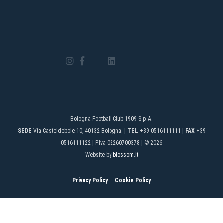
Bologna Football Club 1909 S.p.A.
SEDE
Via Casteldebole 10, 40132 Bologna. |
TEL
+39 0516111111 |
FAX
+39
0516111122 | P.Iva 02260700378 | © 2026
Website by
blossom.it
Privacy Policy
Cookie Policy