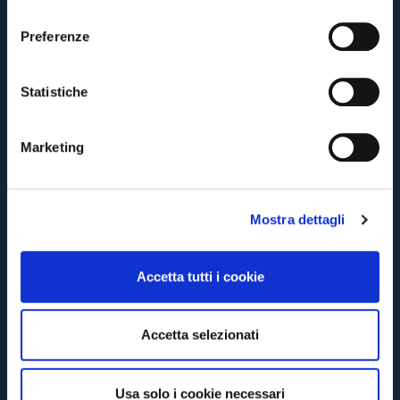
l
e
Preferenze
z
i
o
Statistiche
n
e
Marketing
d
e
Pre-vendita solo per
abbonati
possessori
«We are one»
card
cittadini
l
bolognesi
. Le vendite regolari inizieranno il
.
Mostra dettagli
c
o
CONTINUA
n
Accetta tutti i cookie
s
e
TORNA
n
Accetta selezionati
s
o
Usa solo i cookie necessari