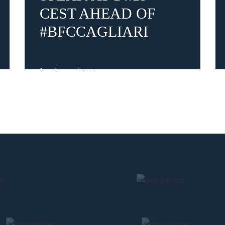
CEST AHEAD OF
Pre-sales only for
Seaso
#BFCCAGLIARI
holders
«We are on
cardholders
citizens of Bolo
sales will begin o
3 months ago
#Italiano
CONTINU
BACK