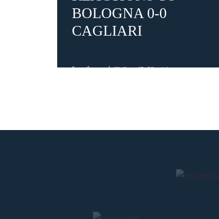
BOLOGNA 0-0
CAGLIARI
3 months ago
#Italiano
#DeSilvestri