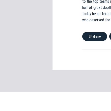
to the top teams i
e
half of great dept
d
e
today he suffered 
l
who deserved the f
c
o
#Italiano
n
s
e
n
s
o