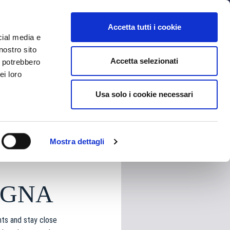
MYBFC
TICKETS
STORE
IT
Accetta tutti i cookie
cial media e
nostro sito
Accetta selezionati
i potrebbero
ei loro
Usa solo i cookie necessari
HARE
Mostra dettagli
OGNA
nts and stay close