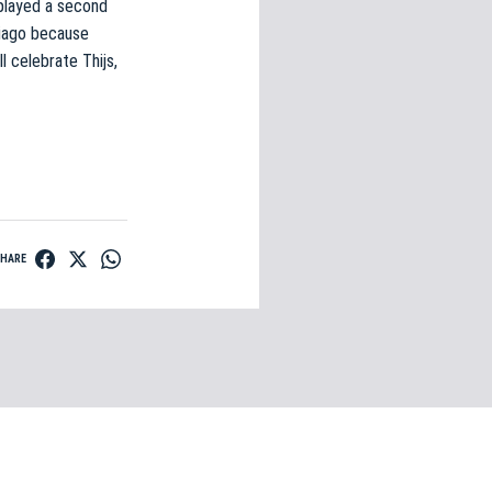
 played a second
tiago because
l celebrate Thijs,
SHARE