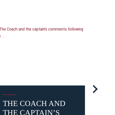
THE COACH AND
POS
THE CAPTAIN’S
REA