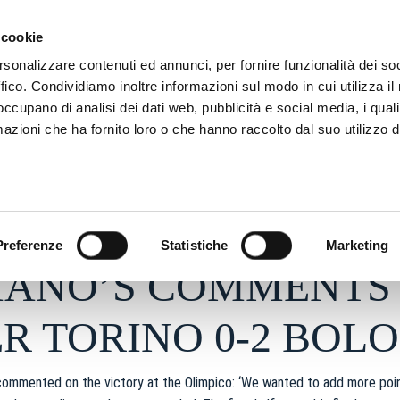
SON
MARKETING
 cookie
rsonalizzare contenuti ed annunci, per fornire funzionalità dei so
ffico. Condividiamo inoltre informazioni sul modo in cui utilizza il 
 occupano di analisi dei dati web, pubblicità e social media, i qual
azioni che ha fornito loro o che hanno raccolto dal suo utilizzo d
r 2024 - h 17:52
S
Preferenze
Statistiche
Marketing
LIANO’S COMMENTS
R TORINO 0-2 BOL
 commented on the victory at the Olimpico: ‘We wanted to add more poi