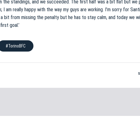
n the standings, and we succeeded. The first half was a bit flat but we
h; I am really happy with the way my guys are working. I’m sorry for San
a bit from missing the penalty but he has to stay calm, and today we wil
irst goal.’
#TorinoBFC