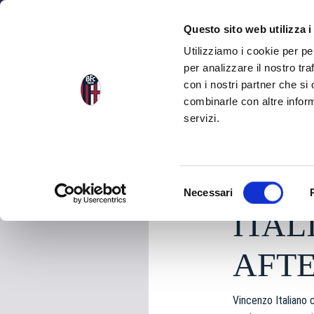
NEWS
SEA
Questo sito web utilizza i
Utilizziamo i cookie per pe
per analizzare il nostro tra
con i nostri partner che si
NEWS
BACK TO THE NEWS
combinarle con altre inform
servizi.
Saturday 21 Decembe
S
Necessari
e
ITA
l
e
z
AFTE
i
o
Vincenzo Italiano
n