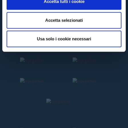
Accetta tutti i cookie
s
e
n
Accetta selezionati
s
o
Usa solo i cookie necessari