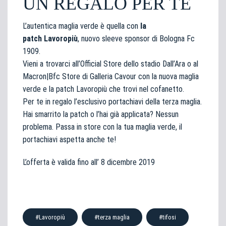
UN REGALO PER TE
L’autentica maglia verde è quella con
la
patch
Lavoropiù
, nuovo sleeve sponsor di Bologna Fc
1909.
Vieni a trovarci all’Official Store dello stadio Dall’Ara o al
Macron|Bfc Store di Galleria Cavour con la nuova maglia
verde e la patch Lavoropiù che trovi nel cofanetto.
Per te in regalo l’esclusivo portachiavi della terza maglia.
Hai smarrito la patch o l’hai già applicata? Nessun
problema. Passa in store con la tua maglia verde, il
portachiavi aspetta anche te!
L’offerta è valida fino all’ 8 dicembre 2019
#Lavoropiù
#terza maglia
#tifosi