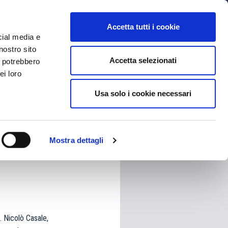
MYBFC
BIGLIETTI
STORE
EN
Accetta tutti i cookie
cial media e
nostro sito
Accetta selezionati
i potrebbero
ei loro
Usa solo i cookie necessari
HARE
Mostra dettagli
. Nicolò Casale,