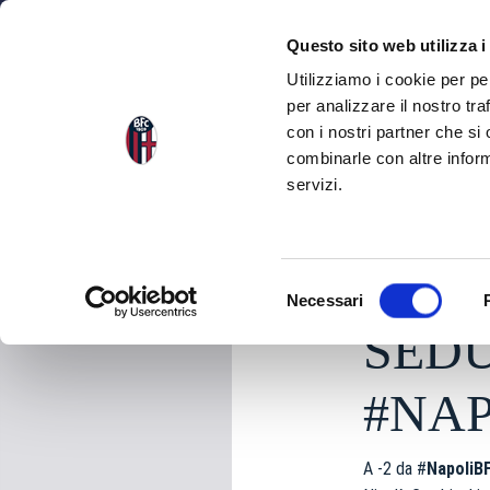
NEWS
SQU
Questo sito web utilizza i
Utilizziamo i cookie per pe
per analizzare il nostro tra
con i nostri partner che si
NEWS
TORNA ALLE NEWS
combinarle con altre inform
servizi.
sabato 09 Maggio 20
S
Necessari
e
SEDU
l
e
z
#NA
i
o
A -2 da #
NapoliB
n