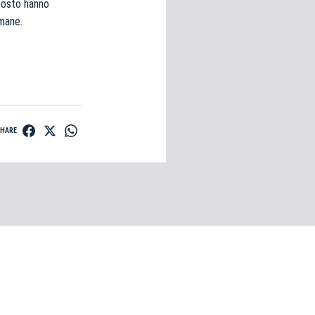
oposto hanno
imane.
SHARE