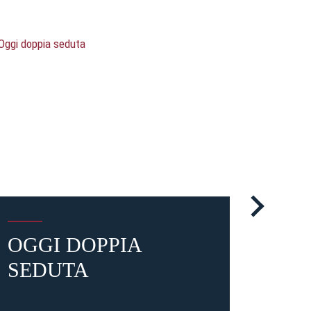
OGGI DOPPIA
SE
SEDUTA
MAT
CA