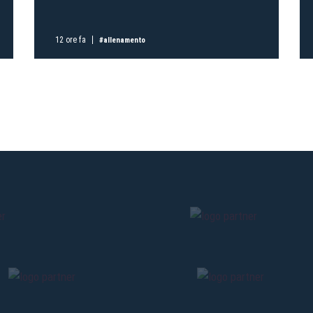
Pre-vendita solo per
abbona
«We are one»
card
cittadini 
12 ore fa
#allenamento
vendite regolari inizier
CONTINU
TORNA