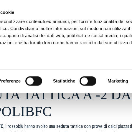
ADRE
STAGIONE
MARKETING
SUSTAINABILITY
 cookie
rsonalizzare contenuti ed annunci, per fornire funzionalità dei so
ffico. Condividiamo inoltre informazioni sul modo in cui utilizza il 
 occupano di analisi dei dati web, pubblicità e social media, i qual
azioni che ha fornito loro o che hanno raccolto dal suo utilizzo d
26 - h 11:54
S
Preferenze
Statistiche
Marketing
TA TATTICA A -2 DA
POLIBFC
FC
, i rossoblù hanno svolto una seduta tattica con prove di calci piazzati