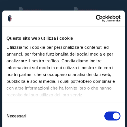
Questo sito web utilizza i cookie
Utilizziamo i cookie per personalizzare contenuti ed
annunci, per fornire funzionalità dei social media e per
analizzare il nostro traffico. Condividiamo inoltre
informazioni sul modo in cui utilizza il nostro sito con i
nostri partner che si occupano di analisi dei dati web,
pubblicità e social media, i quali potrebbero combinarle
con altre informazioni che ha fornito loro o che hanno
raccolto dal suo utilizzo dei loro servizi.
S
Necessari
e
Pre-sales only for
Season Ticket holders
«We are one»
l
cardholders
citizens of Bologna
. Regular sales will begin on
.