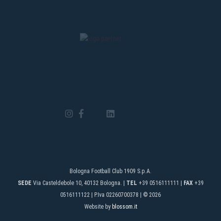
Bologna Football Club 1909 S.p.A.
SEDE
Via Casteldebole 10, 40132 Bologna. |
TEL
+39 0516111111 |
FAX
+39
0516111122 | P.Iva 02260700378 | © 2026
Website by
blossom.it