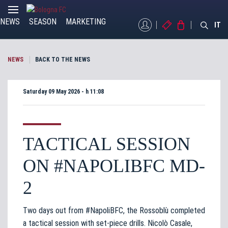
NEWS
SEASON
MARKETING
MYBFC
TICKETS
STORE
IT
NEWS
BACK TO THE NEWS
Saturday 09 May 2026 - h 11:08
TACTICAL SESSION
ON #NAPOLIBFC MD-
2
Two days out from #NapoliBFC, the Rossoblù completed
a tactical session with set-piece drills. Nicolò Casale,