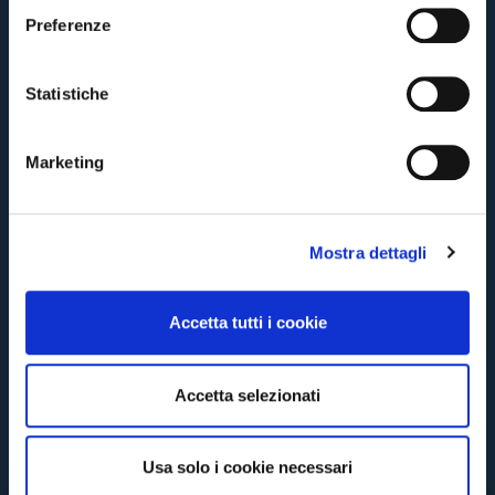
e
Preferenze
z
CONTINUE
i
o
Statistiche
n
BACK
e
Marketing
d
e
l
Mostra dettagli
c
o
n
Accetta tutti i cookie
s
e
n
Accetta selezionati
s
o
Usa solo i cookie necessari