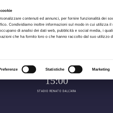
SON
MARKETING
 cookie
rsonalizzare contenuti ed annunci, per fornire funzionalità dei so
ffico. Condividiamo inoltre informazioni sul modo in cui utilizza il 
 occupano di analisi dei dati web, pubblicità e social media, i qual
MATCH CENTER
azioni che ha fornito loro o che hanno raccolto dal suo utilizzo d
SERIE A
SUN 1 NOVEMBER -
G
Preferenze
Statistiche
Marketing
15:00
STADIO RENATO DALL'ARA