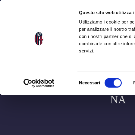
NEWS
SEA
Questo sito web utilizza i
Utilizziamo i cookie per pe
per analizzare il nostro tra
con i nostri partner che si
combinarle con altre inform
servizi.
S
BOLO
Necessari
e
l
NA
e
z
i
o
n