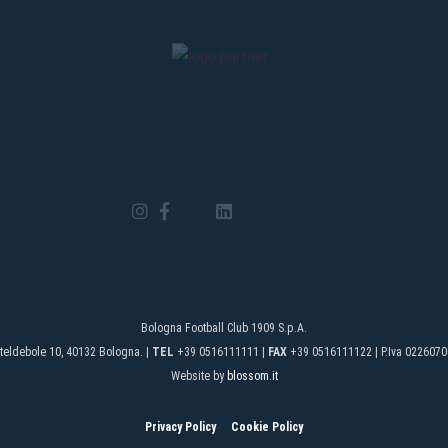
Bologna Football Club 1909 S.p.A.
teldebole 10, 40132 Bologna. |
TEL
+39 0516111111 |
FAX
+39 0516111122 | P.Iva 0226070
Website by
blossom.it
Privacy Policy
Cookie Policy