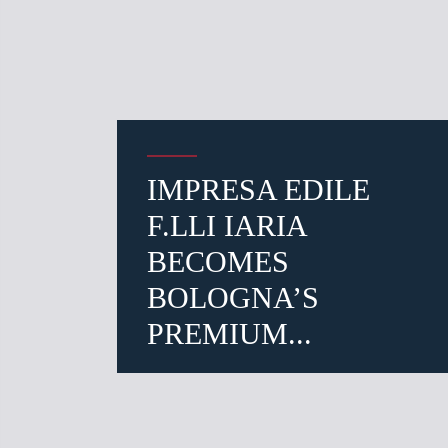
IMPRESA EDILE
F.LLI IARIA
BECOMES
BOLOGNA’S
PREMIUM...
Enter your
3 days ago