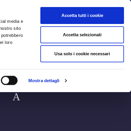
MYBFC
TICKETS
STORE
IT
Accetta tutti i cookie
cial media e
nostro sito
Accetta selezionati
i potrebbero
ei loro
Usa solo i cookie necessari
MONZ
Mostra dettagli
A