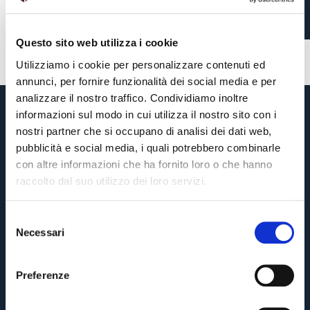
3 giorni fa
#Lucumi
#Heggem
Questo sito web utilizza i cookie
Utilizziamo i cookie per personalizzare contenuti ed
annunci, per fornire funzionalità dei social media e per
analizzare il nostro traffico. Condividiamo inoltre
informazioni sul modo in cui utilizza il nostro sito con i
nostri partner che si occupano di analisi dei dati web,
pubblicità e social media, i quali potrebbero combinarle
con altre informazioni che ha fornito loro o che hanno
raccolto dal suo utilizzo dei loro servizi.
S
Necessari
e
Pre-vendita solo per
abbonati
possessori
«We are one»
l
card
cittadini bolognesi
. Le vendite regolari inizieranno il
.
e
Preferenze
z
CONTINUA
i