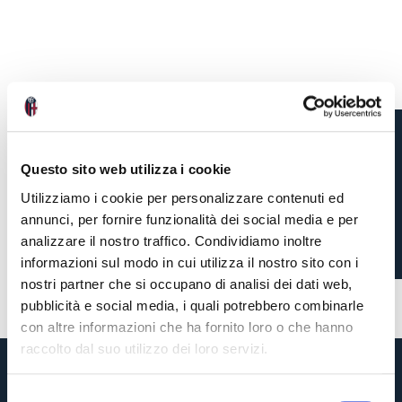
CALENDARIO SERIE A
Questo sito web utilizza i cookie
2026-2027: IL COMMENTO
Utilizziamo i cookie per personalizzare contenuti ed
annunci, per fornire funzionalità dei social media e per
DI CLAUDIO FENUCCI
analizzare il nostro traffico. Condividiamo inoltre
informazioni sul modo in cui utilizza il nostro sito con i
nostri partner che si occupano di analisi dei dati web,
2 mesi fa
#Fenucci
#calendario
pubblicità e social media, i quali potrebbero combinarle
con altre informazioni che ha fornito loro o che hanno
raccolto dal suo utilizzo dei loro servizi.
S