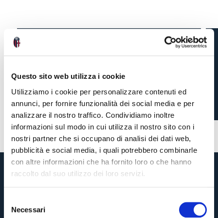
IL CALENDARIO DELLA
SERIE A 2026-27
Questo sito web utilizza i cookie
Utilizziamo i cookie per personalizzare contenuti ed
annunci, per fornire funzionalità dei social media e per
2 mesi fa
analizzare il nostro traffico. Condividiamo inoltre
#calendario
informazioni sul modo in cui utilizza il nostro sito con i
nostri partner che si occupano di analisi dei dati web,
pubblicità e social media, i quali potrebbero combinarle
con altre informazioni che ha fornito loro o che hanno
raccolto dal suo utilizzo dei loro servizi.
S
Necessari
e