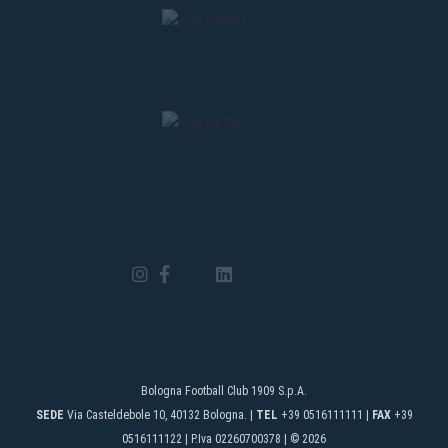
Bologna Football Club 1909 S.p.A.
SEDE
Via Casteldebole 10, 40132 Bologna. |
TEL
+39 0516111111 |
FAX
+39
0516111122 | P.Iva 02260700378 | © 2026