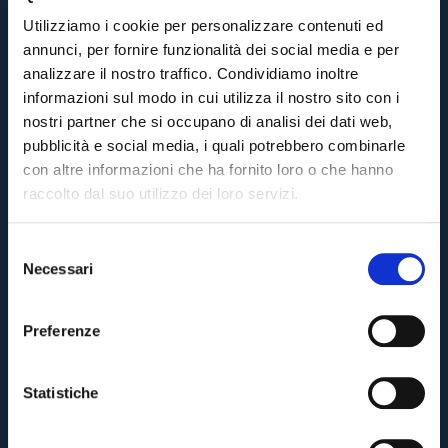
Utilizziamo i cookie per personalizzare contenuti ed
annunci, per fornire funzionalità dei social media e per
analizzare il nostro traffico. Condividiamo inoltre
informazioni sul modo in cui utilizza il nostro sito con i
nostri partner che si occupano di analisi dei dati web,
pubblicità e social media, i quali potrebbero combinarle
con altre informazioni che ha fornito loro o che hanno
raccolto dal suo utilizzo dei loro servizi.
S
Necessari
e
Pre-vendita solo per
abbonati
possessori
«We are one»
l
card
cittadini bolognesi
. Le vendite regolari inizieranno il
.
e
Preferenze
z
CONTINUA
i
o
Statistiche
n
TORNA
e