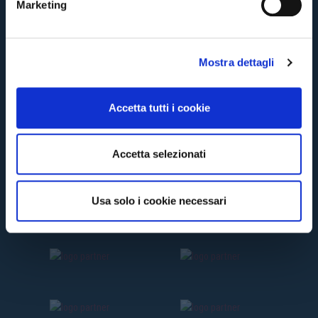
Marketing
d
e
l
Mostra dettagli
c
o
n
Accetta tutti i cookie
s
e
n
Accetta selezionati
s
o
Usa solo i cookie necessari