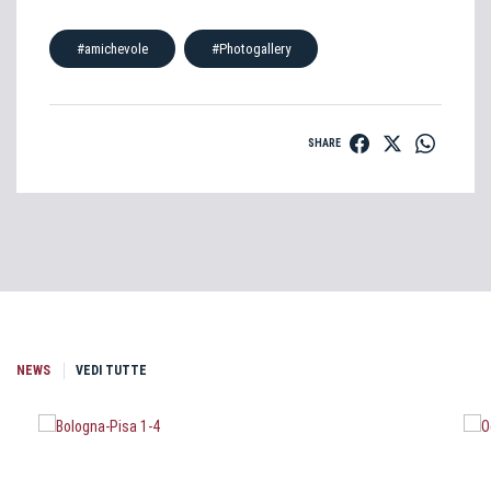
#amichevole
#Photogallery
SHARE
NEWS
VEDI TUTTE