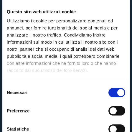
Questo sito web utilizza i cookie
Utilizziamo i cookie per personalizzare contenuti ed
annunci, per fornire funzionalità dei social media e per
analizzare il nostro traffico. Condividiamo inoltre
informazioni sul modo in cui utilizza il nostro sito con i
nostri partner che si occupano di analisi dei dati web,
pubblicità e social media, i quali potrebbero combinarle
con altre informazioni che ha fornito loro o che hanno
raccolto dal suo utilizzo dei loro servizi.
S
Necessari
e
Pre-vendita solo per
abbonati
possessori
«We are one»
l
card
cittadini bolognesi
. Le vendite regolari inizieranno il
.
e
Preferenze
z
CONTINUA
i
o
Statistiche