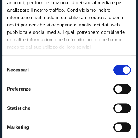
annunci, per fornire funzionalità dei social media e per
analizzare il nostro traffico. Condividiamo inoltre
informazioni sul modo in cui utilizza il nostro sito con i
nostri partner che si occupano di analisi dei dati web,
pubblicità e social media, i quali potrebbero combinarle
con altre informazioni che ha fornito loro o che hanno
raccolto dal suo utilizzo dei loro servizi.
S
Necessari
e
l
e
Preferenze
z
i
o
Statistiche
n
e
Marketing
d
e