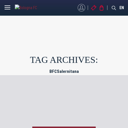
MYBFC
BIGLIETTI
STORE
EN
TAG ARCHIVES:
BFCSalernitana