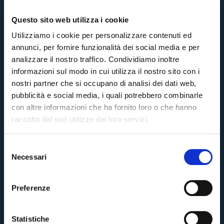
Questo sito web utilizza i cookie
Utilizziamo i cookie per personalizzare contenuti ed
annunci, per fornire funzionalità dei social media e per
analizzare il nostro traffico. Condividiamo inoltre
informazioni sul modo in cui utilizza il nostro sito con i
nostri partner che si occupano di analisi dei dati web,
pubblicità e social media, i quali potrebbero combinarle
con altre informazioni che ha fornito loro o che hanno
raccolto dal suo utilizzo dei loro servizi.
S
Necessari
e
Pre-vendita solo per
abbonati
possessori
«We are one»
l
card
cittadini bolognesi
. Le vendite regolari inizieranno il
.
e
Preferenze
z
CONTINUA
i
o
Statistiche