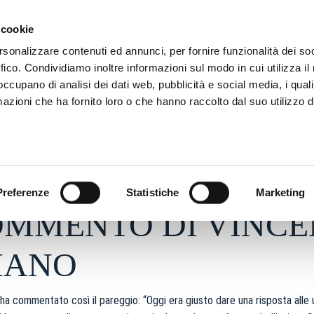
ADRE
STAGIONE
MARKETING
SUSTAINABILITY
 cookie
rsonalizzare contenuti ed annunci, per fornire funzionalità dei so
ffico. Condividiamo inoltre informazioni sul modo in cui utilizza il 
 occupano di analisi dei dati web, pubblicità e social media, i qual
azioni che ha fornito loro o che hanno raccolto dal suo utilizzo d
2026 - h 15:04
S
Preferenze
Statistiche
Marketing
OMMENTO DI VINC
IANO
ha commentato così il pareggio: “Oggi era giusto dare una risposta alle 