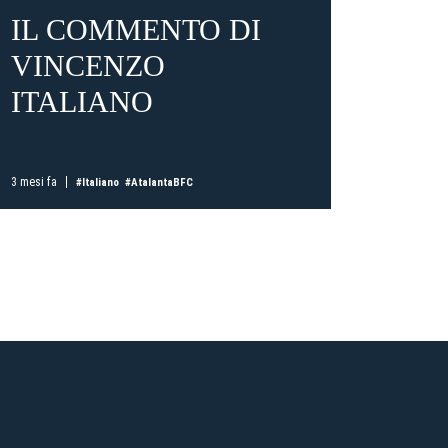
IL COMMENTO DI
OGG
VINCENZO
ATA
ITALIANO
BO
ti
possessori
bolognesi
. Le
CON
anno il
.
ITA
3 mesi fa
#Italiano
#AtalantaBFC
A
3 mesi fa