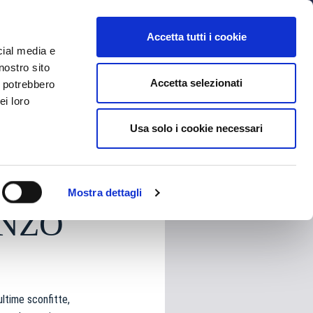
MYBFC
BIGLIETTI
STORE
EN
Accetta tutti i cookie
cial media e
nostro sito
Accetta selezionati
i potrebbero
ei loro
Usa solo i cookie necessari
HARE
Mostra dettagli
ENZO
ultime sconfitte,