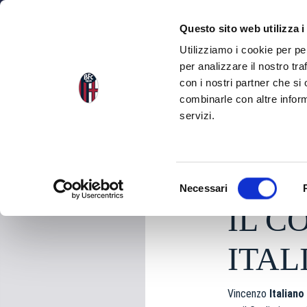
NEWS
SQU
Questo sito web utilizza i
Utilizziamo i cookie per pe
per analizzare il nostro tra
con i nostri partner che si
NEWS
TORNA ALLE NEWS
combinarle con altre inform
servizi.
domenica 03 Maggio 
S
Necessari
e
IL C
l
e
z
ITAL
i
o
Vincenzo
Italiano
n