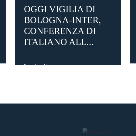
OGGI VIGILIA DI
BOLOGNA-INTER,
CONFERENZA DI
Pre-vendita solo per
abbona
«We are one»
card
cittadini 
ITALIANO ALL...
vendite regolari inizier
CONTINU
3 mesi fa
#Italiano
TORNA