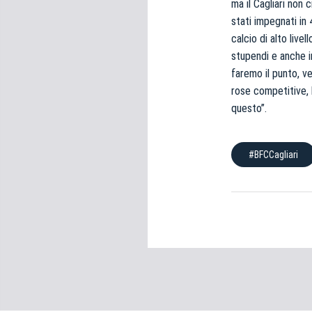
ma il Cagliari non 
e
stati impegnati in 
d
e
calcio di alto liv
l
stupendi e anche i
c
faremo il punto, v
o
rose competitive, 
n
questo”.
s
e
n
#BFCCagliari
s
o