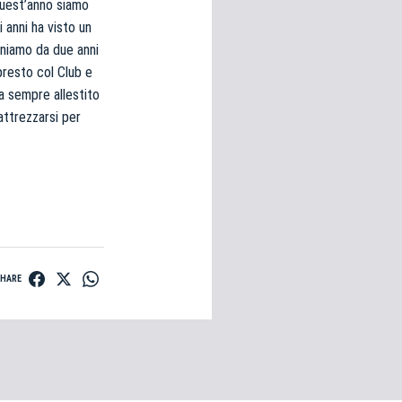
 Quest’anno siamo
 anni ha visto un
eniamo da due anni
presto col Club e
ha sempre allestito
attrezzarsi per
SHARE