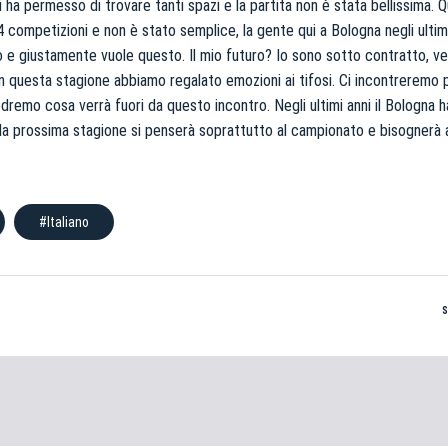
ci ha permesso di trovare tanti spazi e la partita non è stata bellissima.
4 competizioni e non è stato semplice, la gente qui a Bologna negli ultimi
ello e giustamente vuole questo. Il mio futuro? Io sono sotto contratto, v
n questa stagione abbiamo regalato emozioni ai tifosi. Ci incontreremo 
edremo cosa verrà fuori da questo incontro. Negli ultimi anni il Bologna 
la prossima stagione si penserà soprattutto al campionato e bisognerà 
#Italiano