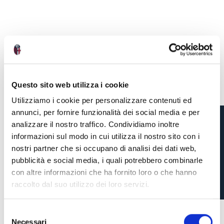
Questo sito web utilizza i cookie
Utilizziamo i cookie per personalizzare contenuti ed
annunci, per fornire funzionalità dei social media e per
analizzare il nostro traffico. Condividiamo inoltre
LE PAROLE DI
informazioni sul modo in cui utilizza il nostro sito con i
nostri partner che si occupano di analisi dei dati web,
DOMINGUEZ AL
pubblicità e social media, i quali potrebbero combinarle
TERMINE DELLA GARA
con altre informazioni che ha fornito loro o che hanno
raccolto dal suo utilizzo dei loro servizi.
4 anni fa
#BFCSampdoria
#Dominguez
S
Necessari
e