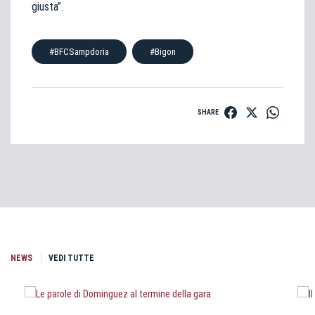
giusta”.
#BFCSampdoria
#Bigon
SHARE
NEWS
VEDI TUTTE