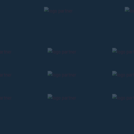
Pre-vendita solo per
abbona
«We are one»
card
cittadini 
vendite regolari inizier
CONTINU
TORNA