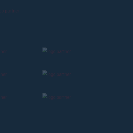
ti
possessori
bolognesi
. Le
anno il
.
A