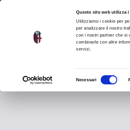
NEWS
SQU
Questo sito web utilizza i
Utilizziamo i cookie per pe
per analizzare il nostro tra
con i nostri partner che si
combinarle con altre inform
servizi.
S
Necessari
e
l
e
z
i
o
n