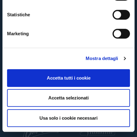
i
o
Statistiche
n
e
Marketing
d
e
Pre-vendita solo per
abbonati
possessori
«We are one»
card
cittadini
l
bolognesi
. Le vendite regolari inizieranno il
.
Mostra dettagli
c
o
CONTINUA
n
Accetta tutti i cookie
s
e
TORNA
n
Accetta selezionati
s
o
Usa solo i cookie necessari