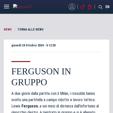
MYBFC
BIGLIETTI
STORE
EN
NEWS
TORNA ALLE NEWS
giovedì 24 Ottobre 2024 - h 12:20
FERGUSON IN
GRUPPO
A due giorni dalla partita con il Milan, i rossoblù hanno
svolto una partitella a campo ridotto e lavoro tattico.
Lewis
Ferguson
, a sei mesi di distanza dall’infortunio al
ginocchio destro, è rientrato in gruppo e si è allenato