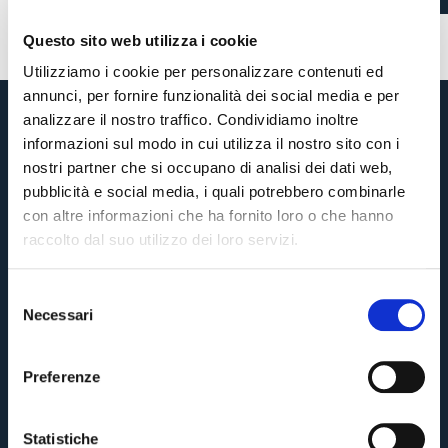
11 ore fa
#allenamento
Questo sito web utilizza i cookie
Utilizziamo i cookie per personalizzare contenuti ed
annunci, per fornire funzionalità dei social media e per
analizzare il nostro traffico. Condividiamo inoltre
informazioni sul modo in cui utilizza il nostro sito con i
nostri partner che si occupano di analisi dei dati web,
pubblicità e social media, i quali potrebbero combinarle
con altre informazioni che ha fornito loro o che hanno
raccolto dal suo utilizzo dei loro servizi.
S
Necessari
e
Pre-vendita solo per
abbonati
possessori
«We are one»
l
card
cittadini bolognesi
. Le vendite regolari inizieranno il
.
e
Preferenze
z
CONTINUA
i
o
Statistiche