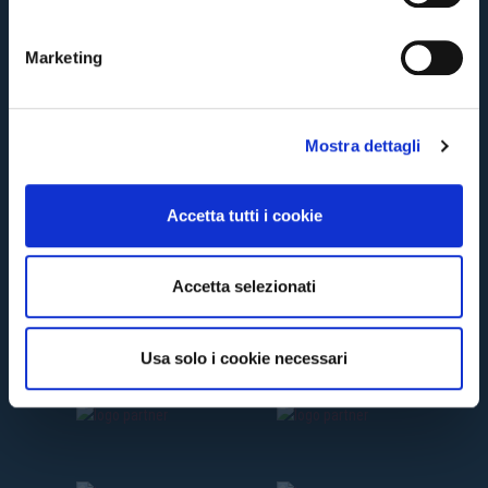
n
TORNA
e
Marketing
d
e
l
Mostra dettagli
c
o
n
Accetta tutti i cookie
s
e
n
Accetta selezionati
s
o
Usa solo i cookie necessari